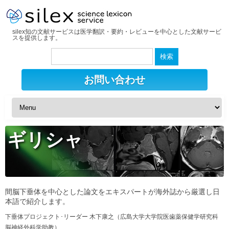
silex知の文献サービスは医学翻訳・要約・レビューを中心とした文献サービ
スを提供します。
検
索:
お問い合わせ
ギリシャ
間脳下垂体を中心とした論文をエキスパートが海外誌から厳選し日
本語で紹介します。
下垂体プロジェクト･リーダー 木下康之（広島大学大学院医歯薬保健学研究科
脳神経外科学助教）