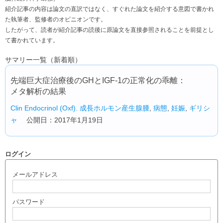
紹介記事の内容は論文の直訳ではなく、すぐれた論文を紹介する意図で書かれ
た執筆者、監修者のオピニオンです。
したがって、読者が紹介記事の読後に原論文を直接参照されることを前提とし
て書かれています。
サマリー一覧（新着順）
先端巨大症治療後のGHとIGF-1の正常化の乖離：
メタ解析の結果
Clin Endocrinol (Oxf).
成長ホルモン産生腺腫
,
病態
,
妊娠
,
ギリシ
ャ
公開日：2017年1月19日
ログイン
メールアドレス
パスワード