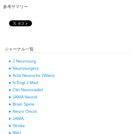
参考サマリー
ジャーナル一覧
J Neurosurg.
Neurosurgery.
Acta Neurochir (Wien).
N Engl J Med.
Clin Neuroradiol.
JAMA Neurol.
Brain Spine.
Neuro Oncol.
JAMA.
Stroke.
BMJ.