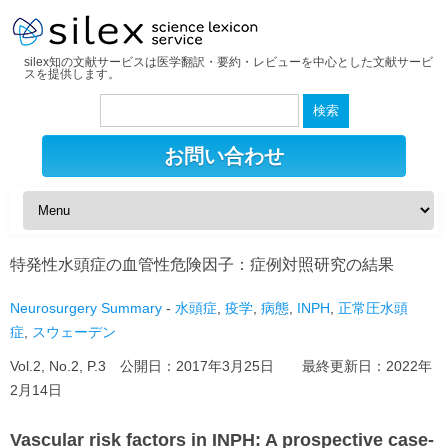
silex知の文献サービスは医学翻訳・要約・レビューを中心とした文献サービ
スを提供します。
検
索:
お問い合わせ
特発性水頭症の血管性危険因子：症例対照研究の結果
Neurosurgery Summary
-
水頭症
,
疫学
,
病態
,
INPH
,
正常圧水頭
症
,
スウェーデン
Vol.2, No.2, P.3 公開日：
2017年3月25日
最終更新日：
2022年
2月14日
Vascular risk factors in INPH: A prospective case-