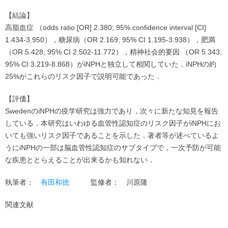
【結論】
高脂血症 （odds ratio [OR] 2.380; 95% confidence interval [CI]
1.434-3.950），糖尿病（OR 2.169; 95% CI 1.195-3.938），肥満
（OR 5.428; 95% CI 2.502-11.772），精神社会的要因 （OR 5.343;
95% CI 3.219-8.868）がiNPHと独立して相関していた．iNPHの約
25%がこれらのリスク因子で説明可能であった．
【評価】
SwedenのiNPHの疫学研究は強力であり，次々に新たな知見を報告
している．本研究はいわゆる血管性認知症のリスク因子がiNPHにお
いても強いリスク因子であることを示した．著者等が述べているよ
うにiNPHの一部は脳血管性認知症のサブタイプで，一次予防が可能
な疾患ととらえることが出来るかも知れない．
執筆者：
有田和徳
監修者：
川原隆
関連文献