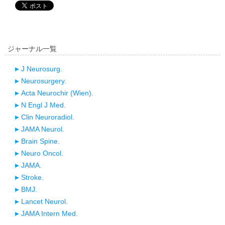
ジャーナル一覧
J Neurosurg.
Neurosurgery.
Acta Neurochir (Wien).
N Engl J Med.
Clin Neuroradiol.
JAMA Neurol.
Brain Spine.
Neuro Oncol.
JAMA.
Stroke.
BMJ.
Lancet Neurol.
JAMA Intern Med.