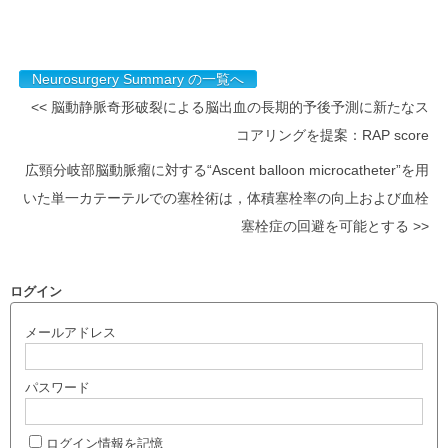
Neurosurgery Summary の一覧へ
<< 脳動静脈奇形破裂による脳出血の長期的予後予測に新たなス
コアリングを提案：RAP score
広頸分岐部脳動脈瘤に対する“Ascent balloon microcatheter”を用
いた単一カテーテルでの塞栓術は，体積塞栓率の向上および血栓
塞栓症の回避を可能とする >>
ログイン
メールアドレス
パスワード
ログイン情報を記憶