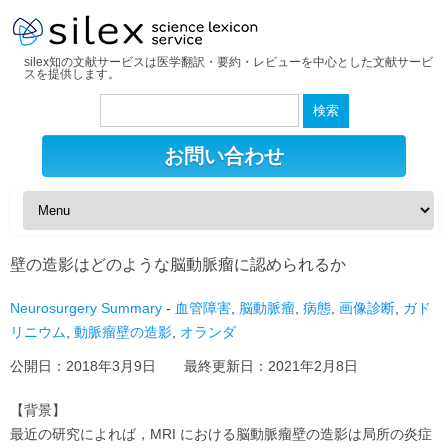
silex知の文献サービスは医学翻訳・要約・レビューを中心とした文献サービ
スを提供します。
検
索:
お問い合わせ
壁の造影はどのような脳動脈瘤に認められるか
Neurosurgery Summary
-
血管障害
,
脳動脈瘤
,
病態
,
画像診断
,
ガド
リニウム
,
動脈瘤壁の造影
,
オランダ
公開日：
2018年3月9日
最終更新日：
2021年2月8日
【背景】
最近の研究によれば，MRI における脳動脈瘤壁の造影は局所の炎症