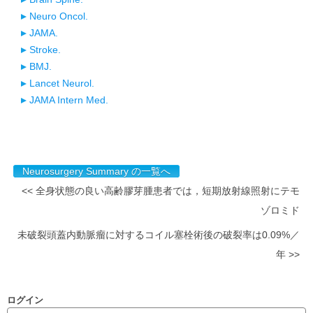
Neuro Oncol.
JAMA.
Stroke.
BMJ.
Lancet Neurol.
JAMA Intern Med.
Neurosurgery Summary の一覧へ
<< 全身状態の良い高齢膠芽腫患者では，短期放射線照射にテモ
ゾロミド
未破裂頭蓋内動脈瘤に対するコイル塞栓術後の破裂率は0.09%／
年 >>
ログイン