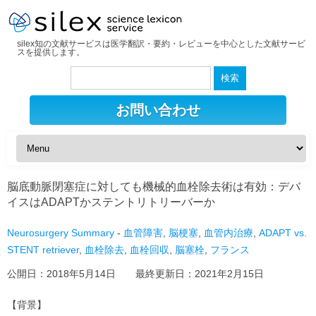
silex知の文献サービスは医学翻訳・要約・レビューを中心とした文献サービ
スを提供します。
検
索:
お問い合わせ
脳底動脈閉塞症に対しても機械的血栓除去術は有効：デバ
イスはADAPTかステントリトリーバーか
Neurosurgery Summary
-
血管障害
,
脳梗塞
,
血管内治療
,
ADAPT vs.
STENT retriever
,
血栓除去
,
血栓回収
,
脳塞栓
,
フランス
公開日：
2018年5月14日
最終更新日：
2021年2月15日
【背景】