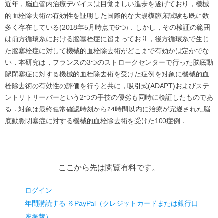
近年，脳血管内治療デバイスは目覚ましい進歩を遂げており，機械
的血栓除去術の有効性を証明した国際的な大規模臨床試験も既に数
多く存在している(2018年5月時点で6つ)．しかし，その検証の範囲
は前方循環系における脳塞栓症に留まっており，後方循環系で生じ
た脳塞栓症に対して機械的血栓除去術がどこまで有効かは定かでな
い．本研究は，フランスの3つのストロークセンターで行った脳底動
脈閉塞症に対する機械的血栓除去術を受けた症例を対象に機械的血
栓除去術の有効性の評価を行うと共に，吸引式(ADAPT)およびステ
ントリトリーバーという2つの手技の優劣も同時に検証したものであ
る．対象は最終健常確認時刻から24時間以内に治療が完遂された脳
底動脈閉塞症に対する機械的血栓除去術を受けた100症例．
ここから先は閲覧有料です。
ログイン
年間購読する ※PayPal（クレジットカードまたは銀行口
座振替）