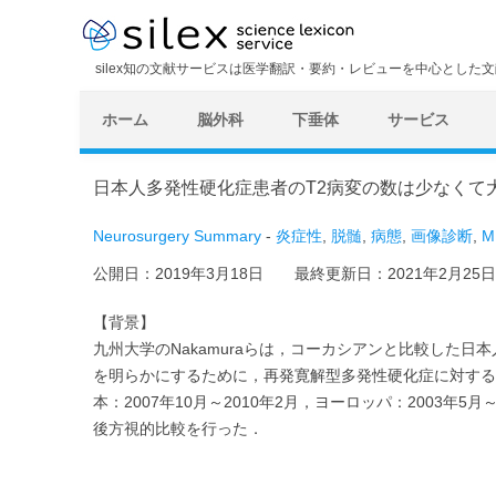
silex知の文献サービスは医学翻訳・要約・レビューを中心とした
ホーム
脳外科
下垂体
サービス
日本人多発性硬化症患者のT2病変の数は少なくて
Neurosurgery Summary
-
炎症性
,
脱髄
,
病態
,
画像診断
,
M
公開日：
2019年3月18日
最終更新日：
2021年2月25日
【背景】
九州大学のNakamuraらは，コーカシアンと比較した
を明らかにするために，再発寛解型多発性硬化症に対する
本：2007年10月～2010年2月，ヨーロッパ：2003年5
後方視的比較を行った．