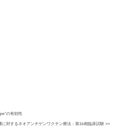
ipe”の有効性
腫に対するネオアンチゲンワクチン療法：第1b相臨床試験 >>