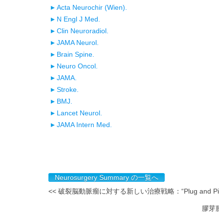
Acta Neurochir (Wien).
N Engl J Med.
Clin Neuroradiol.
JAMA Neurol.
Brain Spine.
Neuro Oncol.
JAMA.
Stroke.
BMJ.
Lancet Neurol.
JAMA Intern Med.
Neurosurgery Summary の一覧へ
<< 破裂脳動脈瘤に対する新しい治療戦略：“Plug and P
膠芽