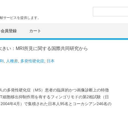
検
索:
文献サービスを提供します。
会員登録
カート
大きい：MRI所見に関する国際共同研究から
RI
,
人種差
,
多発性硬化症
,
日本
日本人の多発性硬化症（MS）患者の臨床的かつ画像診断上の特徴
T細胞移出抑制作用を有するフィンゴリモドの第2相試験（日
月～2004年4月）で集積された日本人95名とコーカシアン246名の