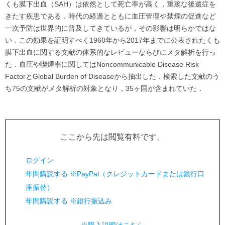
くも膜下出血（SAH）は依然として死亡率が高く，重篤な後遺症を
きたす疾患である．時代の経過とともに血圧管理や禁煙の促進など
一次予防は世界的に普及してきているが，その影響は明らかではな
い．この効果を証明すべく1960年から2017年までに公表されたくも
膜下出血に関する文献の体系的なレビューならびにメタ解析を行っ
た．血圧や喫煙率に関してはNoncommunicable Disease Risk
FactorとGlobal Burden of Diseaseから抽出した．検索した文献のう
ち75の文献がメタ解析の対象となり，35ヶ国が含まれていた．
ここから先は閲覧有料です。
ログイン
年間購読する ※PayPal（クレジットカードまたは銀行口
座振替）
年間購読する ※銀行振込み