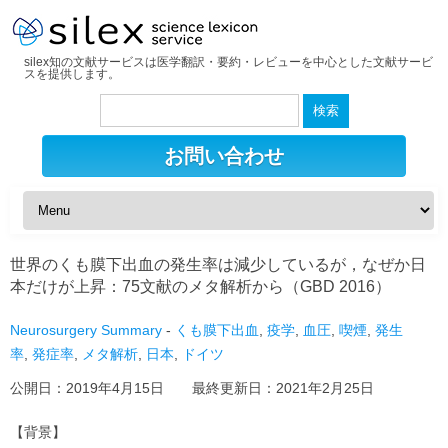
silex知の文献サービスは医学翻訳・要約・レビューを中心とした文献サービ
スを提供します。
検
索:
お問い合わせ
世界のくも膜下出血の発生率は減少しているが，なぜか日
本だけが上昇：75文献のメタ解析から（GBD 2016）
Neurosurgery Summary
-
くも膜下出血
,
疫学
,
血圧
,
喫煙
,
発生
率
,
発症率
,
メタ解析
,
日本
,
ドイツ
公開日：
2019年4月15日
最終更新日：
2021年2月25日
【背景】