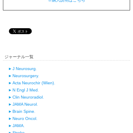
※購入説明はこちら
ジャーナル一覧
J Neurosurg.
Neurosurgery.
Acta Neurochir (Wien).
N Engl J Med.
Clin Neuroradiol.
JAMA Neurol.
Brain Spine.
Neuro Oncol.
JAMA.
Stroke.