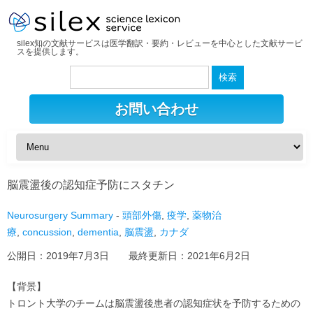
silex知の文献サービスは医学翻訳・要約・レビューを中心とした文献サービ
スを提供します。
検
索:
お問い合わせ
脳震盪後の認知症予防にスタチン
Neurosurgery Summary
-
頭部外傷
,
疫学
,
薬物治
療
,
concussion
,
dementia
,
脳震盪
,
カナダ
公開日：
2019年7月3日
最終更新日：
2021年6月2日
【背景】
トロント大学のチームは脳震盪後患者の認知症状を予防するための