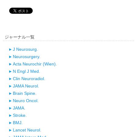
ジャーナル一覧
J Neurosurg.
Neurosurgery.
Acta Neurochir (Wien).
N Engl J Med.
Clin Neuroradiol.
JAMA Neurol.
Brain Spine.
Neuro Oncol.
JAMA.
Stroke.
BMJ.
Lancet Neurol.