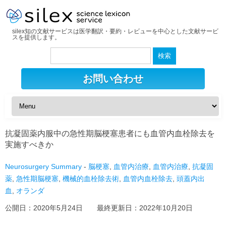
silex知の文献サービスは医学翻訳・要約・レビューを中心とした文献サービ
スを提供します。
検
索:
お問い合わせ
抗凝固薬内服中の急性期脳梗塞患者にも血管内血栓除去を
実施すべきか
Neurosurgery Summary
-
脳梗塞
,
血管内治療
,
血管内治療
,
抗凝固
薬
,
急性期脳梗塞
,
機械的血栓除去術
,
血管内血栓除去
,
頭蓋内出
血
,
オランダ
公開日：
2020年5月24日
最終更新日：
2022年10月20日