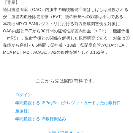
【背景】
経口抗凝固薬（OAC）内服中の脳梗塞発症例はしばしば経験される
が，血管内血栓除去治療（EVT）後の転帰への影響は不明である．
本稿はMR CLEANレジストリにおける前方循環閉塞例を対象に，
OAC内服とEVTから90日間の症候性頭蓋内出血（sICH），機能予後
（mRS），生命予後との関係を解析した観察研究である． 対象は①
発症から穿刺＜6.5時間，②年齢＞18歳，③閉塞血管がCTAでICA，
MCA M1／M2，ACA A1／A2の条件を満たした3,162例．
ここから先は閲覧有料です。
ログイン
年間購読する ※PayPal（クレジットカードまたは銀行口
座振替）
年間購読する ※銀行振込み