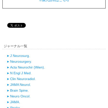
※購入説明はこちら
ジャーナル一覧
J Neurosurg.
Neurosurgery.
Acta Neurochir (Wien).
N Engl J Med.
Clin Neuroradiol.
JAMA Neurol.
Brain Spine.
Neuro Oncol.
JAMA.
Stroke.