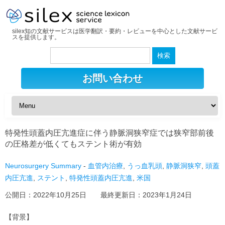
silex知の文献サービスは医学翻訳・要約・レビューを中心とした文献サービ
スを提供します。
検
索:
お問い合わせ
特発性頭蓋内圧亢進症に伴う静脈洞狭窄症では狭窄部前後
の圧格差が低くてもステント術が有効
Neurosurgery Summary
-
血管内治療
,
うっ血乳頭
,
静脈洞狭窄
,
頭蓋
内圧亢進
,
ステント
,
特発性頭蓋内圧亢進
,
米国
公開日：
2022年10月25日
最終更新日：
2023年1月24日
【背景】