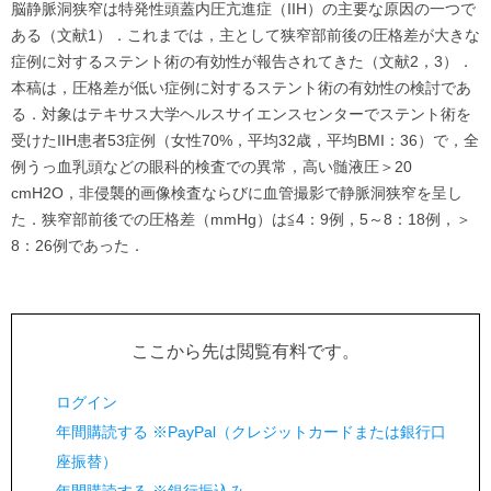
脳静脈洞狭窄は特発性頭蓋内圧亢進症（IIH）の主要な原因の一つで
ある（文献1）．これまでは，主として狭窄部前後の圧格差が大きな
症例に対するステント術の有効性が報告されてきた（文献2，3）．
本稿は，圧格差が低い症例に対するステント術の有効性の検討であ
る．対象はテキサス大学ヘルスサイエンスセンターでステント術を
受けたIIH患者53症例（女性70%，平均32歳，平均BMI：36）で，全
例うっ血乳頭などの眼科的検査での異常，高い髄液圧＞20
cmH2O，非侵襲的画像検査ならびに血管撮影で静脈洞狭窄を呈し
た．狭窄部前後での圧格差（mmHg）は≦4：9例，5～8：18例，＞
8：26例であった．
ここから先は閲覧有料です。
ログイン
年間購読する ※PayPal（クレジットカードまたは銀行口
座振替）