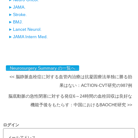
JAMA.
Stroke.
BMJ.
Lancet Neurol.
JAMA Intern Med.
Neurosurgery Summary の一覧へ
<< 脳静脈血栓症に対する血管内治療は抗凝固療法単独に勝る効
果はない：ACTION-CVT研究の987例
脳底動脈の急性閉塞に対する発症6～24時間の血栓回収は良好な
機能予後をもたらす：中国におけるBAOCHE研究 >>
ログイン
メールアドレス