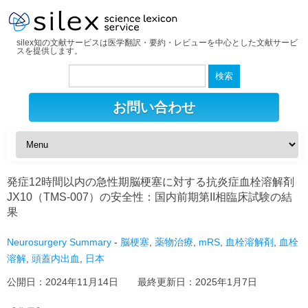
silex知の文献サービスは医学翻訳・要約・レビューを中心とした文献サービ
スを提供します。
検
索:
お問い合わせ
発症12時間以内の急性期脳梗塞に対する抗炎症血栓溶解剤
JX10（TMS-007）の安全性：国内前期第II相臨床試験の結
果
Neurosurgery Summary
-
脳梗塞
,
薬物治療
,
mRS
,
血栓溶解剤
,
血栓
溶解
,
頭蓋内出血
,
日本
公開日：
2024年11月14日
最終更新日：
2025年1月7日