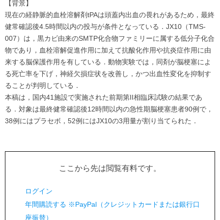
【背景】
現在の経静脈的血栓溶解剤tPAは頭蓋内出血の畏れがあるため，最終
健常確認後4.5時間以内の投与が条件となっている．JX10（TMS-
007）は，黒カビ由来のSMTP化合物ファミリーに属する低分子化合
物であり，血栓溶解促進作用に加えて抗酸化作用や抗炎症作用に由
来する脳保護作用を有している．動物実験では，同剤が脳梗塞によ
る死亡率を下げ，神経欠損症状を改善し，かつ出血性変化を抑制す
ることが判明している．
本稿は，国内41施設で実施された前期第II相臨床試験の結果であ
る．対象は最終健常確認後12時間以内の急性期脳梗塞患者90例で，
38例にはプラセボ，52例にはJX10の3用量が割り当てられた．
ここから先は閲覧有料です。
ログイン
年間購読する ※PayPal（クレジットカードまたは銀行口
座振替）