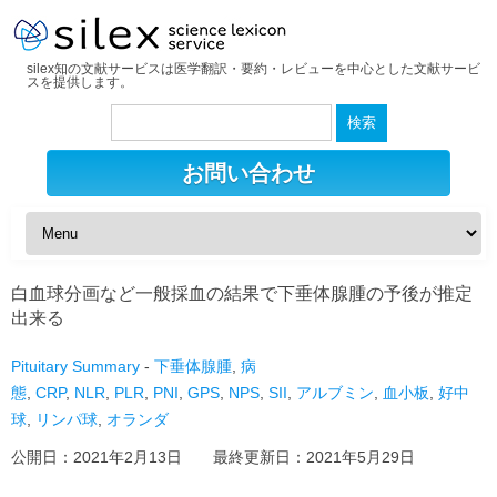
silex知の文献サービスは医学翻訳・要約・レビューを中心とした文献サービ
スを提供します。
検
索:
お問い合わせ
白血球分画など一般採血の結果で下垂体腺腫の予後が推定
出来る
Pituitary Summary
-
下垂体腺腫
,
病
態
,
CRP
,
NLR
,
PLR
,
PNI
,
GPS
,
NPS
,
SII
,
アルブミン
,
血小板
,
好中
球
,
リンパ球
,
オランダ
公開日：
2021年2月13日
最終更新日：
2021年5月29日