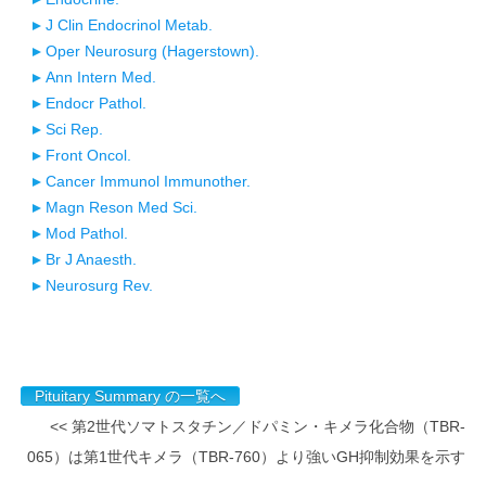
J Clin Endocrinol Metab.
Oper Neurosurg (Hagerstown).
Ann Intern Med.
Endocr Pathol.
Sci Rep.
Front Oncol.
Cancer Immunol Immunother.
Magn Reson Med Sci.
Mod Pathol.
Br J Anaesth.
Neurosurg Rev.
Pituitary Summary の一覧へ
<< 第2世代ソマトスタチン／ドパミン・キメラ化合物（TBR-
065）は第1世代キメラ（TBR-760）より強いGH抑制効果を示す