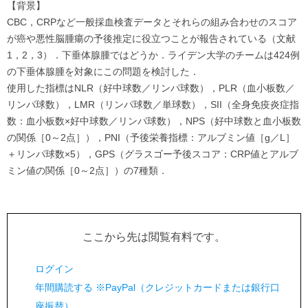
【背景】
CBC，CRPなど一般採血検査データとそれらの組み合わせのスコア
が癌や悪性脳腫瘍の予後推定に役立つことが報告されている（文献
1，2，3）．下垂体腺腫ではどうか．ライデン大学のチームは424例
の下垂体腺腫を対象にこの問題を検討した．
使用した指標はNLR（好中球数／リンパ球数），PLR（血小板数／
リンパ球数），LMR（リンパ球数／単球数），SII（全身免疫炎症指
数：血小板数×好中球数／リンパ球数），NPS（好中球数と血小板数
の関係［0～2点］），PNI（予後栄養指標：アルブミン値［g／L］
＋リンパ球数×5），GPS（グラスゴー予後スコア：CRP値とアルブ
ミン値の関係［0～2点］）の7種類．
ここから先は閲覧有料です。
ログイン
年間購読する ※PayPal（クレジットカードまたは銀行口
座振替）