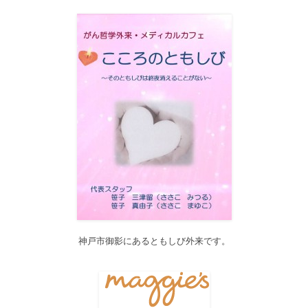
12月21日（木）22:00～翌22日（金）10:00頃にサイトメンテナン
ス作業を行います。 作業中は、サイト全ページ（https://silex-
transl.com/）が閲覧できなくなります。 皆様ご迷惑をお掛けい
た...
2017/11/01
11月1日をもって組織を合同会社に改め、Silex Press合同会社を設
立いたしました。
2017/05/31
Global Health Review
食は「地中海的」に?
を公開しました。
2017/05/25
サービス内容のページに「医の知の共有」を追加しました。
2017/04/04
2017年4月4日～9日迄カテゴリーの整理を行うため、一部カテゴリ
ーが表示されなくなります。ご迷惑をおかけしますが、何卒ご理
解いただけますようお願いいたします。
神戸市御影にあるともしび外来です。
2016/10/26
Neurosurgery Summary・Pituitary Summaryにおいて、分類を追加
しました。各一覧の右側の「カテゴリー」をご覧ください。