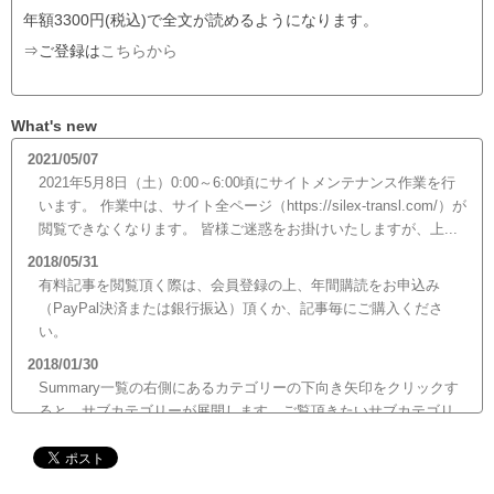
年額3300円(税込)で全文が読めるようになります。
⇒ご登録は
こちらから
What's new
2021/05/07
2021年5月8日（土）0:00～6:00頃にサイトメンテナンス作業を行
います。 作業中は、サイト全ページ（https://silex-transl.com/）が
閲覧できなくなります。 皆様ご迷惑をお掛けいたしますが、上...
2018/05/31
有料記事を閲覧頂く際は、会員登録の上、年間購読をお申込み
（PayPal決済または銀行振込）頂くか、記事毎にご購入くださ
い。
2018/01/30
Summary一覧の右側にあるカテゴリーの下向き矢印をクリックす
ると、サブカテゴリーが展開します。ご覧頂きたいサブカテゴリ
ーをクリックするとサブカテゴリー一覧から記事がご覧頂けま
す。どうぞご利用ください。
2017/12/19