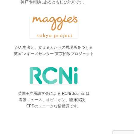
神戸市御影にあるともしび外来です。
2017/04/04
2017年4月4日～9日迄カテゴリーの整理を行うた
め、一部カテゴリーが表示されなくなります。ご迷
惑をおかけしますが、何卒ご理解いただけますよう
お願いいたします。
2016/10/26
がん患者と、支える人たちの居場所をつくる
Neurosurgery Summary・Pituitary Summaryにおい
英国“マギーズセンター”東京招致プロジェクト
て、分類を追加しました。各一覧の右側の「カテゴ
リー」をご覧ください。
2016/08/08
脳神経外科関連論文をエキスパートが海外誌から厳
選し日本語で紹介するNeurosurgery Summaryを公
開しました。
英国王立看護学会による RCNi Journal は
2016/08/08
看護ニュース、オピニオン、臨床実践、
間脳下垂体を中心とした論文をエキスパートが海外
CPDのユニークな情報源です。
誌から厳選し日本語で紹介するPituitary Summaryを
公開しました。
2016/08/08
更新情報をお知らせする無料メルマガサービスをは