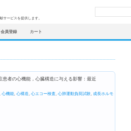
検
索:
文献サービスを提供します。
会員登録
カート
症患者の心機能，心臓構造に与える影響：最近
,
心機能
,
心構造
,
心エコー検査
,
心肺運動負荷試験
,
成長ホルモ