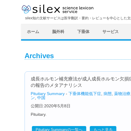
silex知の文献サービスは医学翻訳・要約・レビューを中心とした
ホーム
脳外科
下垂体
サービス
Archives
成長ホルモン補充療法が成人成長ホルモン欠損
の報告のメタアナリシス
Pituitary Summary
-
下垂体機能低下症
,
病態
,
薬物治療
ン
,
中国
公開日:2020年5月8日
Pituitary.
Pituitary Summaryの一覧へ
もっと見る