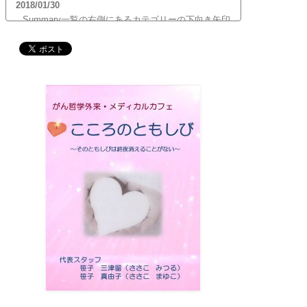
2018/01/30
Summary一覧の右側にあるカテゴリーの下向き矢印
をクリックすると、サブカテゴリーが展開します。
ご覧頂きたいサブカテゴリーをクリックするとサブ
カテゴリー一覧から記事がご覧頂けます。どうぞご
利用ください。
2017/12/19
12月21日（木）22:00～翌22日（金）10:00頃にサイ
トメンテナンス作業を行います。 作業中は、サイト
全ページ（https://silex-transl.com/）が閲覧できな
くなります。 皆様ご迷惑をお掛けいた...
2017/11/01
11月1日をもって組織を合同会社に改め、Silex
Press合同会社を設立いたしました。
2017/05/31
Global Health Review
食は「地中海的」に?
を公開
しました。
2017/05/25
サービス内容のページに「医の知の共有」を追加し
ました。