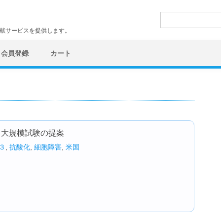
検
索:
文献サービスを提供します。
会員登録
カート
：大規模試験の提案
３
,
抗酸化
,
細胞障害
,
米国