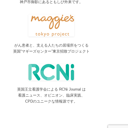
神戸市御影にあるともしび外来です。
2017/04/04
2017年4月4日～9日迄カテゴリーの整理を行うた
め、一部カテゴリーが表示されなくなります。ご迷
惑をおかけしますが、何卒ご理解いただけますよう
お願いいたします。
2016/10/26
がん患者と、支える人たちの居場所をつくる
Neurosurgery Summary・Pituitary Summaryにおい
英国“マギーズセンター”東京招致プロジェクト
て、分類を追加しました。各一覧の右側の「カテゴ
リー」をご覧ください。
2016/08/08
脳神経外科関連論文をエキスパートが海外誌から厳
選し日本語で紹介するNeurosurgery Summaryを公
開しました。
英国王立看護学会による RCNi Journal は
2016/08/08
看護ニュース、オピニオン、臨床実践、
間脳下垂体を中心とした論文をエキスパートが海外
CPDのユニークな情報源です。
誌から厳選し日本語で紹介するPituitary Summaryを
公開しました。
2016/08/08
更新情報をお知らせする無料メルマガサービスをは