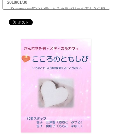
2018/01/30
Summary一覧の右側にあるカテゴリーの下向き矢印
をクリックすると、サブカテゴリーが展開します。
ご覧頂きたいサブカテゴリーをクリックするとサブ
カテゴリー一覧から記事がご覧頂けます。どうぞご
利用ください。
2017/12/19
12月21日（木）22:00～翌22日（金）10:00頃にサイ
トメンテナンス作業を行います。 作業中は、サイト
全ページ（https://silex-transl.com/）が閲覧できな
くなります。 皆様ご迷惑をお掛けいた...
2017/11/01
11月1日をもって組織を合同会社に改め、Silex
Press合同会社を設立いたしました。
2017/05/31
Global Health Review
食は「地中海的」に?
を公開
しました。
2017/05/25
サービス内容のページに「医の知の共有」を追加し
ました。