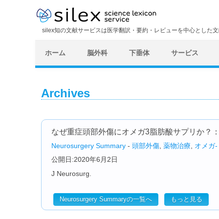
silex知の文献サービスは医学翻訳・要約・レビューを中心とした
ホーム
脳外科
下垂体
サービス
Archives
なぜ重症頭部外傷にオメガ3脂肪酸サプリか？
Neurosurgery Summary
-
頭部外傷
,
薬物治療
,
オメガ-
公開日:2020年6月2日
J Neurosurg.
Neurosurgery Summaryの一覧へ
もっと見る