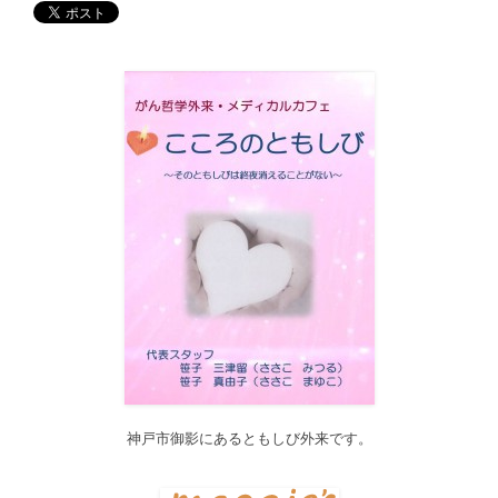
す。どうぞご利用ください。
2017/12/19
12月21日（木）22:00～翌22日（金）10:00頃にサイトメンテナン
ス作業を行います。 作業中は、サイト全ページ（https://silex-
transl.com/）が閲覧できなくなります。 皆様ご迷惑をお掛けい
た...
2017/11/01
11月1日をもって組織を合同会社に改め、Silex Press合同会社を設
立いたしました。
2017/05/31
Global Health Review
食は「地中海的」に?
を公開しました。
2017/05/25
サービス内容のページに「医の知の共有」を追加しました。
2017/04/04
2017年4月4日～9日迄カテゴリーの整理を行うため、一部カテゴリ
ーが表示されなくなります。ご迷惑をおかけしますが、何卒ご理
解いただけますようお願いいたします。
神戸市御影にあるともしび外来です。
2016/10/26
Neurosurgery Summary・Pituitary Summaryにおいて、分類を追加