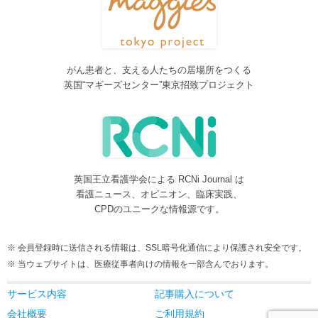
しました。各一覧の右側の「カテゴリー」をご覧ください。
2016/08/08
脳神経外科関連論文をエキスパートが海外誌から厳選し日本語で
紹介するNeurosurgery Summaryを公開しました。
がん患者と、支える人たちの居場所をつくる
2016/08/08
英国“マギーズセンター”東京招致プロジェクト
間脳下垂体を中心とした論文をエキスパートが海外誌から厳選し
日本語で紹介するPituitary Summaryを公開しました。
2016/08/08
更新情報をお知らせする無料メルマガサービスをはじめました。
2016/08/08
英国王立看護学会による RCNi Journal は
サイトをリニューアルしました
看護ニュース、オピニオン、臨床実践、
2016/07/04
CPDのユニークな情報源です。
事業内容に編集業を追加しました。電子書籍、各種報告書等の編
集も承ります。
会員登録時に送信される情報は、SSL暗号化通信により保護され安全です。
2016/05/24
当ウェブサイトは、医療従事者向けの情報を一部含んでおります。
当サービスが制作協力している理学療法および看護領域の海外ジ
ャーナルレビューがメディカルオンラインにて公開されました。
サービス内容
記事購入について
2016/05/15
会社概要
ご利用規約