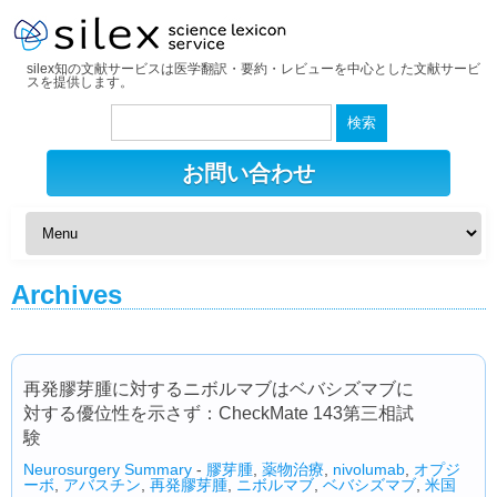
silex知の文献サービスは医学翻訳・要約・レビューを中心とした文献サービ
スを提供します。
検
索:
お問い合わせ
Archives
再発膠芽腫に対するニボルマブはベバシズマブに
対する優位性を示さず：CheckMate 143第三相試
験
Neurosurgery Summary
-
膠芽腫
,
薬物治療
,
nivolumab
,
オプジ
ーボ
,
アバスチン
,
再発膠芽腫
,
ニボルマブ
,
ベバシズマブ
,
米国