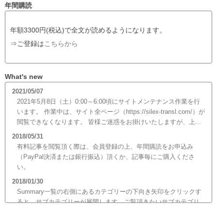
年間購読
年額3300円(税込)で全文が読めるようになります。
⇒ご登録は
こちらから
What's new
2021/05/07
2021年5月8日（土）0:00～6:00頃にサイトメンテナンス作業を行
います。 作業中は、サイト全ページ（https://silex-transl.com/）が
閲覧できなくなります。 皆様ご迷惑をお掛けいたしますが、上...
2018/05/31
有料記事を閲覧頂く際は、会員登録の上、年間購読をお申込み
（PayPal決済または銀行振込）頂くか、記事毎にご購入くださ
い。
2018/01/30
Summary一覧の右側にあるカテゴリーの下向き矢印をクリックす
ると、サブカテゴリーが展開します。ご覧頂きたいサブカテゴリ
ーをクリックするとサブカテゴリー一覧から記事がご覧頂けま