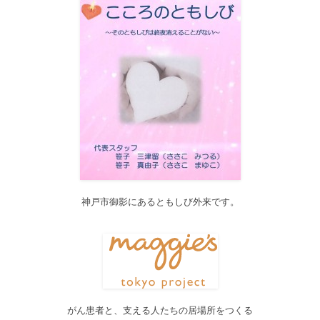
た...
2017/11/01
11月1日をもって組織を合同会社に改め、Silex Press合同会社を設
立いたしました。
2017/05/31
Global Health Review
食は「地中海的」に?
を公開しました。
2017/05/25
サービス内容のページに「医の知の共有」を追加しました。
2017/04/04
2017年4月4日～9日迄カテゴリーの整理を行うため、一部カテゴリ
ーが表示されなくなります。ご迷惑をおかけしますが、何卒ご理
解いただけますようお願いいたします。
神戸市御影にあるともしび外来です。
2016/10/26
Neurosurgery Summary・Pituitary Summaryにおいて、分類を追加
しました。各一覧の右側の「カテゴリー」をご覧ください。
2016/08/08
脳神経外科関連論文をエキスパートが海外誌から厳選し日本語で
紹介するNeurosurgery Summaryを公開しました。
がん患者と、支える人たちの居場所をつくる