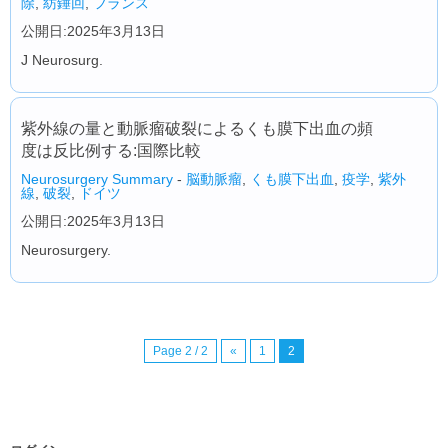
除
,
紡錘回
,
フランス
公開日:2025年3月13日
J Neurosurg.
紫外線の量と動脈瘤破裂によるくも膜下出血の頻
度は反比例する:国際比較
Neurosurgery Summary
-
脳動脈瘤
,
くも膜下出血
,
疫学
,
紫外
線
,
破裂
,
ドイツ
公開日:2025年3月13日
Neurosurgery.
Page 2 / 2
«
1
2