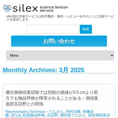
silex知の文献サービスは医学翻訳・要約・レビューを中心とした文献サービ
スを提供します。
検
索:
お問い合わせ
Monthly Archives:
3月 2025
優位側側頭葉切除では切除の後縁が3.5 cmより前
方でも物品呼称が障害されることがある：側頭葉
底部言語野との関係
Neurosurgery Summary
-
てんかん
,
外科治療
,
画像診
断
,
BTLA
,
絵画物品呼称
,
言語野
,
側頭葉てんかん
,
前部側頭葉切