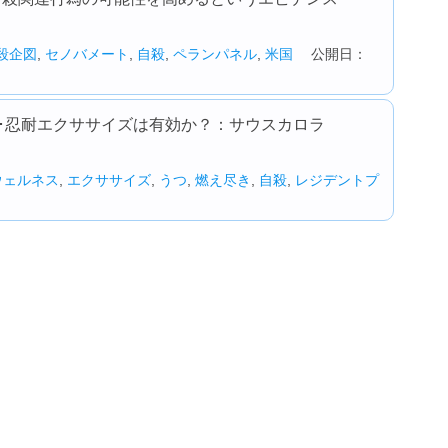
殺企図
,
セノバメート
,
自殺
,
ペランパネル
,
米国
公開日：
･忍耐エクササイズは有効か？：サウスカロラ
ウェルネス
,
エクササイズ
,
うつ
,
燃え尽き
,
自殺
,
レジデントプ