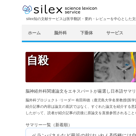
silex知の文献サービスは医学翻訳・要約・レビューを中心とした
ホーム
脳外科
下垂体
サービス
自殺
脳神経外科関連論文をエキスパートが厳選し日本語サマリ
脳外科プロジェクト･リーダー 有田和徳（鹿児島大学名誉教授(医
紹介記事の内容は論文の直訳ではなく、すぐれた論文を紹介する意
したがって、読者が紹介記事の読後に原論文を直接参照されること
サマリー一覧（新着順）
ペランパネルなど最近の抗けいれん剤5種には