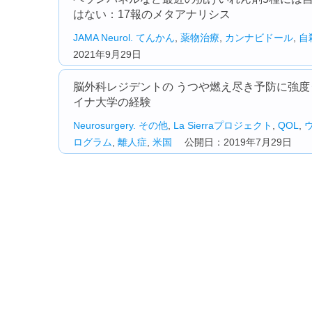
はない：17報のメタアナリシス
JAMA Neurol.
てんかん
,
薬物治療
,
カンナビドール
,
自
2021年9月29日
脳外科レジデントの うつや燃え尽き予防に強度
イナ大学の経験
Neurosurgery.
その他
,
La Sierraプロジェクト
,
QOL
,
ログラム
,
離人症
,
米国
公開日：2019年7月29日