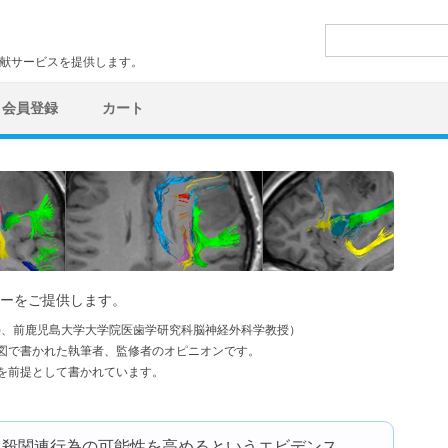
検
索:
文献サービスを提供します。
会員登録
カート
ーをご提供します。
学)、前鹿児島大学大学院医歯学研究科脳神経外科学教授）
図で書かれた執筆者、監修者のオピニオンです。
を前提として書かれています。
自殺関連行為の可能性を高めるというエビデンス