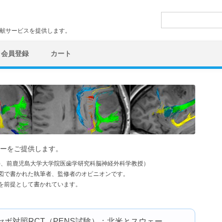
検
索:
文献サービスを提供します。
会員登録
カート
ーをご提供します。
学)、前鹿児島大学大学院医歯学研究科脳神経外科学教授）
図で書かれた執筆者、監修者のオピニオンです。
を前提として書かれています。
ボ対照RCT（PENS試験）：北米とスウェー