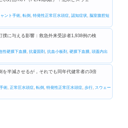
シャント手術
,
転倒
,
特発性正常圧水頭症
,
認知症状
,
脳室腹腔短
撲に与える影響：救急外来受診者1,938例の検
急性硬膜下血腫
,
抗凝固剤
,
抗血小板剤
,
硬膜下血腫
,
頭蓋内出
倒を半減させるが，それでも同年代健常者の3倍
手術
,
正常圧水頭症
,
転倒
,
特発性正常圧水頭症
,
歩行
,
スウェー