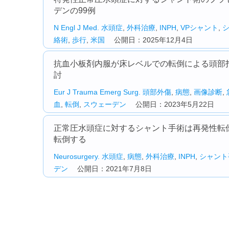
デンの99例
N Engl J Med.
水頭症
,
外科治療
,
INPH
,
VPシャント
,
絡術
,
歩行
,
米国
公開日：2025年12月4日
抗血小板剤内服が床レベルでの転倒による頭部打
討
Eur J Trauma Emerg Surg.
頭部外傷
,
病態
,
画像診断
,
血
,
転倒
,
スウェーデン
公開日：2023年5月22日
正常圧水頭症に対するシャント手術は再発性転
転倒する
Neurosurgery.
水頭症
,
病態
,
外科治療
,
INPH
,
シャント
デン
公開日：2021年7月8日