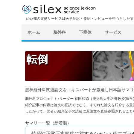
silex知の文献サービスは医学翻訳・要約・レビューを中心とした
ホーム
脳外科
下垂体
サービス
転倒
脳神経外科関連論文をエキスパートが厳選し日本語サマリ
脳外科プロジェクト･リーダー 有田和徳（鹿児島大学名誉教授(医
紹介記事の内容は論文の直訳ではなく、すぐれた論文を紹介する意
したがって、読者が紹介記事の読後に原論文を直接参照されること
サマリー一覧（新着順）
特発性正常圧水頭症に対するシャント術のプラセ