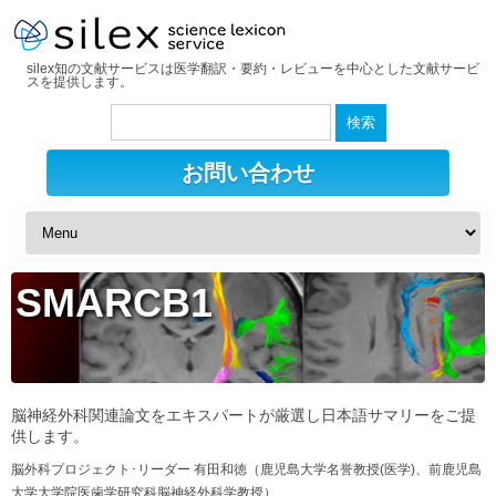
silex知の文献サービスは医学翻訳・要約・レビューを中心とした文献サービ
スを提供します。
検
索:
お問い合わせ
SMARCB1
脳神経外科関連論文をエキスパートが厳選し日本語サマリーをご提
供します。
脳外科プロジェクト･リーダー 有田和徳（鹿児島大学名誉教授(医学)、前鹿児島
大学大学院医歯学研究科脳神経外科学教授）