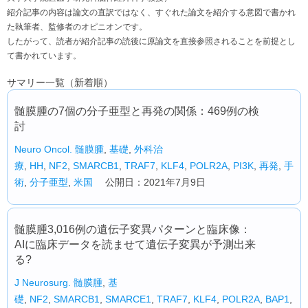
紹介記事の内容は論文の直訳ではなく、すぐれた論文を紹介する意図で書かれ
た執筆者、監修者のオピニオンです。
したがって、読者が紹介記事の読後に原論文を直接参照されることを前提とし
て書かれています。
サマリー一覧（新着順）
髄膜腫の7個の分子亜型と再発の関係：469例の検
討
Neuro Oncol.
髄膜腫
,
基礎
,
外科治
療
,
HH
,
NF2
,
SMARCB1
,
TRAF7
,
KLF4
,
POLR2A
,
PI3K
,
再発
,
手
術
,
分子亜型
,
米国
公開日：2021年7月9日
髄膜腫3,016例の遺伝子変異パターンと臨床像：
AIに臨床データを読ませて遺伝子変異が予測出来
る?
J Neurosurg.
髄膜腫
,
基
礎
,
NF2
,
SMARCB1
,
SMARCE1
,
TRAF7
,
KLF4
,
POLR2A
,
BAP1
,