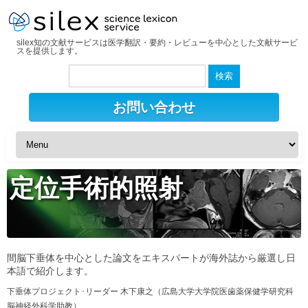
silex知の文献サービスは医学翻訳・要約・レビューを中心とした文献サービ
スを提供します。
検
索:
お問い合わせ
定位手術的照射
間脳下垂体を中心とした論文をエキスパートが海外誌から厳選し日
本語で紹介します。
下垂体プロジェクト･リーダー 木下康之（広島大学大学院医歯薬保健学研究科
脳神経外科学助教）