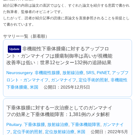
紹介記事の内容は論文の直訳ではなく、すぐれた論文を紹介する意図で書かれ
た執筆者、監修者のオピニオンです。
したがって、読者が紹介記事の読後に原論文を直接参照されることを前提とし
て書かれています。
サマリー一覧（新着順）
非機能性下垂体腫瘍に対するアップフロ
Update
ント・ガンマナイフは腫瘍制御率は高いが視機能
改善率は低い：世界12センター132例の追跡結果
Neurosurgery.
非機能性腺腫
,
放射線治療
,
SRS
,
PitNET
,
アップフ
ロント・ガンマナイフ
,
ガンマナイフ
,
定位手術的照射
,
非機能性
下垂体腫瘍
,
米国
公開日：2025年12月5日
下垂体腺腫に対する一次治療としてのガンマナイ
フの効果と下垂体機能障害：1,381例のメタ解析
Pituitary.
下垂体腺腫
,
放射線治療
,
下垂体機能障害
,
ガンマナイ
フ
,
定位手術的照射
,
定位放射線治療
,
米国
公開日：2022年5月