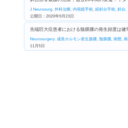
J Neurosurg.
外科治療
,
内視鏡手術
,
経斜台手術
,
斜台
,
公開日：2020年9月23日
先端巨大症患者における髄膜腫の発生頻度は健常
Neurosurgery.
成長ホルモン産生腺腫
,
髄膜腫
,
病態
,
画
11月5日