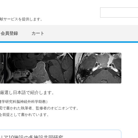
検
索:
文献サービスを提供します。
会員登録
カート
厳選し日本語で紹介します。
健学研究科脳神経外科学助教）
図で書かれた執筆者、監修者のオピニオンです。
を前提として書かれています。
リア10施設の多施設共同研究