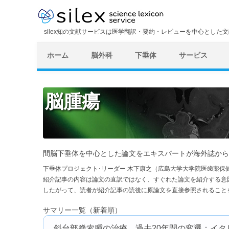
silex知の文献サービスは医学翻訳・要約・レビューを中心とした
ホーム
脳外科
下垂体
サービス
脳腫瘍
間脳下垂体を中心とした論文をエキスパートが海外誌から
下垂体プロジェクト･リーダー 木下康之（広島大学大学院医歯薬保
紹介記事の内容は論文の直訳ではなく、すぐれた論文を紹介する意
したがって、読者が紹介記事の読後に原論文を直接参照されること
サマリー一覧（新着順）
斜台部脊索腫の治療，過去20年間の変遷：イタ