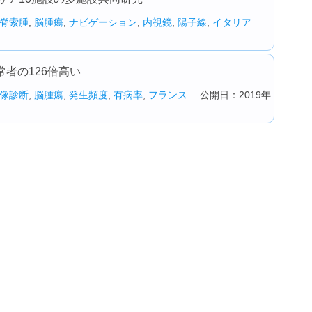
脊索腫
,
脳腫瘍
,
ナビゲーション
,
内視鏡
,
陽子線
,
イタリア
者の126倍高い
像診断
,
脳腫瘍
,
発生頻度
,
有病率
,
フランス
公開日：2019年