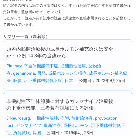
紹介記事の内容は論文の直訳ではなく、すぐれた論文を紹介する意図で書かれ
た執筆者、監修者のオピニオンです。
したがって、読者が紹介記事の読後に原論文を直接参照されることを前提とし
て書かれています。
サマリー一覧（新着順）
頭蓋内胚腫治療後の成長ホルモン補充療法は安全
か：73例,14.3年の追跡から
Pituitary.
下垂体機能低下症
,
胚細胞性腫瘍
,
薬物治
療
,
germinoma
,
再発
,
成長ホルモン欠損症
,
成長ホルモン補充療
法
,
胚腫
,
汎下垂体機能低下症
,
日本
公開日：2022年9月25日
非機能性下垂体腺腫に対するガンマナイフ治療後
の下垂体機能：三者負荷試験による評価
J Neurosurg.
非機能性腺腫
,
病態
,
放射線治療
,
provocation
test
,
ガンマナイフ
,
最新治療
,
成長ホルモン
,
汎下垂体機能低下
症
,
負荷試験
,
韓国
公開日：2019年4月26日