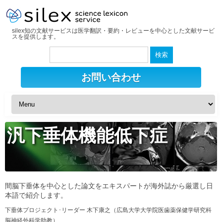
silex知の文献サービスは医学翻訳・要約・レビューを中心とした文献サービ
スを提供します。
検
索:
お問い合わせ
汎下垂体機能低下症
間脳下垂体を中心とした論文をエキスパートが海外誌から厳選し日
本語で紹介します。
下垂体プロジェクト･リーダー 木下康之（広島大学大学院医歯薬保健学研究科
脳神経外科学助教）