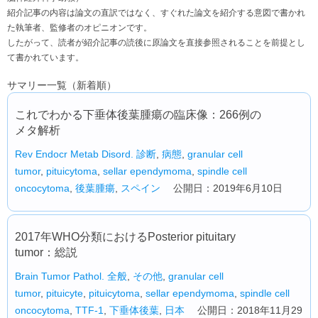
紹介記事の内容は論文の直訳ではなく、すぐれた論文を紹介する意図で書かれ
た執筆者、監修者のオピニオンです。
したがって、読者が紹介記事の読後に原論文を直接参照されることを前提とし
て書かれています。
サマリー一覧（新着順）
これでわかる下垂体後葉腫瘍の臨床像：266例の
メタ解析
Rev Endocr Metab Disord.
診断
,
病態
,
granular cell
tumor
,
pituicytoma
,
sellar ependymoma
,
spindle cell
oncocytoma
,
後葉腫瘍
,
スペイン
公開日：2019年6月10日
2017年WHO分類におけるPosterior pituitary
tumor：総説
Brain Tumor Pathol.
全般
,
その他
,
granular cell
tumor
,
pituicyte
,
pituicytoma
,
sellar ependymoma
,
spindle cell
oncocytoma
,
TTF-1
,
下垂体後葉
,
日本
公開日：2018年11月29