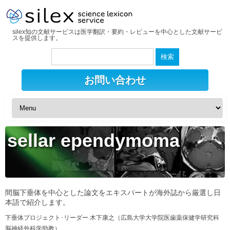
silex知の文献サービスは医学翻訳・要約・レビューを中心とした文献サービ
スを提供します。
検
索:
お問い合わせ
sellar ependymoma
間脳下垂体を中心とした論文をエキスパートが海外誌から厳選し日
本語で紹介します。
下垂体プロジェクト･リーダー 木下康之（広島大学大学院医歯薬保健学研究科
脳神経外科学助教）