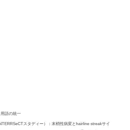
と用語の統一
RSeCTスタディー）：末梢性病変とhairline streakサイ