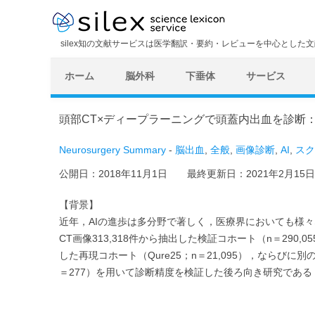
silex知の文献サービスは医学翻訳・要約・レビューを中心とした
ホーム
脳外科
下垂体
サービス
頭部CT×ディープラーニングで頭蓋内出血を診断
Neurosurgery Summary
-
脳出血
,
全般
,
画像診断
,
AI
,
スク
公開日：
2018年11月1日
最終更新日：
2021年2月15日
【背景】
近年，AIの進歩は多分野で著しく，医療界においても様
CT画像313,318件から抽出した検証コホート（n＝29
した再現コホート（Qure25；n＝21,095），ならびに別
＝277）を用いて診断精度を検証した後ろ向き研究であ