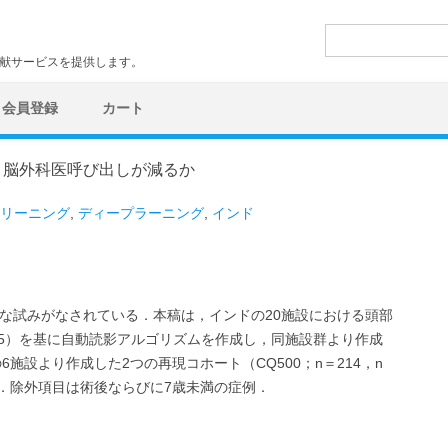
検
索:
文献サービスを提供します。
会員登録
カート
：脳外科医呼び出しが減るか
リーニング
,
ディープラーニング
,
インド
々な試みがなされている．本稿は，インドの20施設における頭部
0,055）を基に自動読影アルゴリズムを作成し，同施設群より作成
の6施設より作成した2つの再現コホート（CQ500；n＝214，n
る．除外項目は術後ならびに7歳未満の症例．