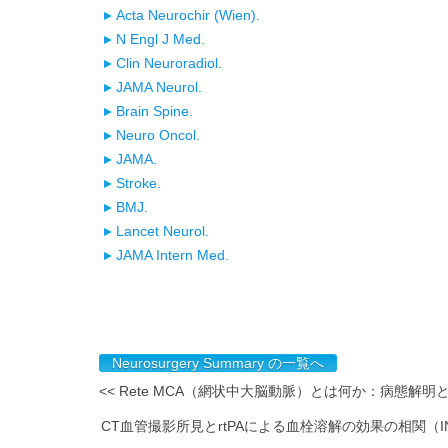
Acta Neurochir (Wien).
N Engl J Med.
Clin Neuroradiol.
JAMA Neurol.
Brain Spine.
Neuro Oncol.
JAMA.
Stroke.
BMJ.
Lancet Neurol.
JAMA Intern Med.
Neurosurgery Summary の一覧へ
<< Rete MCA（網状中大脳動脈）とは何か：病態解明
CT血管撮影所見とrtPAによる血栓溶解の効果の相関（INTER