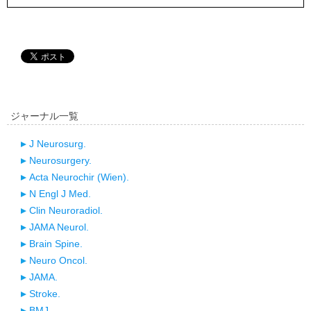
ジャーナル一覧
J Neurosurg.
Neurosurgery.
Acta Neurochir (Wien).
N Engl J Med.
Clin Neuroradiol.
JAMA Neurol.
Brain Spine.
Neuro Oncol.
JAMA.
Stroke.
BMJ.