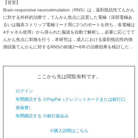
【背景】
Brain-responsive neurostimulation（RNS）は，薬剤抵抗性てんかん
に対する外科的治療で，てんかん焦点に設置した電極（深部電極あ
るいは脳表ストリップ電極リード用に2つのポートを持ち，各電極は
4チャネル使用）から得られた脳波を自動で解析し，必要に応じてて
んかん焦点に刺激を行う．本研究は，成人における薬剤抵抗性内側
側頭葉てんかんに対するRNSの術後2〜6年の治療効果を検討した．
ここから先は閲覧有料です。
ログイン
年間購読する ※PayPal（クレジットカードまたは銀行口
座振替）
年間購読する ※銀行振込み
※購入説明はこちら