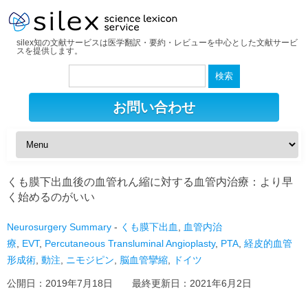
silex知の文献サービスは医学翻訳・要約・レビューを中心とした文献サービ
スを提供します。
検
索:
お問い合わせ
くも膜下出血後の血管れん縮に対する血管内治療：より早
く始めるのがいい
Neurosurgery Summary
-
くも膜下出血
,
血管内治
療
,
EVT
,
Percutaneous Transluminal Angioplasty
,
PTA
,
経皮的血管
形成術
,
動注
,
ニモジピン
,
脳血管攣縮
,
ドイツ
公開日：
2019年7月18日
最終更新日：
2021年6月2日