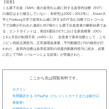
【背景】
くも膜下出血（SAH）後の血管れん縮に対する血管内治療（EVT）
の適応はまだ確立していない．本研究は2002～2012年に，Essen大
学とFreiburg大学で血管れん縮に対するEVT含む治療プロトコール
下で治療が行われた連続1,057例のくも膜下出血患者の解析結果であ
る．エンドポイントは，発症6週目のCTにおける新規梗塞（DCI）
と6ヵ月目の転帰不良（mRS＞2）．全患者で基本治療として，ニモ
ジピン持続点滴投与，正常循環血液量，平均動脈圧≧70の維持が行
われた．血管内治療は血管拡張剤の頭蓋内動脈内投与に続き，必要
に応じてTBA（バルーンによる拡張）が実施された．
ここから先は閲覧有料です。
ログイン
年間購読する ※PayPal（クレジットカードまたは銀行口
座振替）