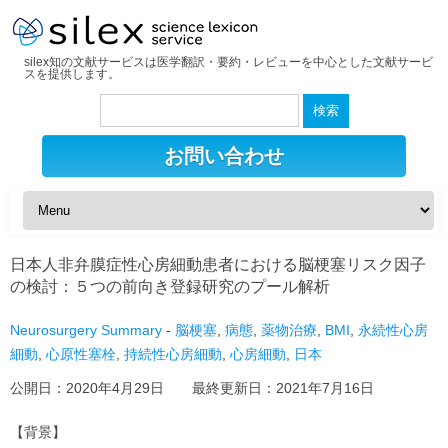
silex知の文献サービスは医学翻訳・要約・レビューを中心とした文献サービ
スを提供します。
検
索:
お問い合わせ
日本人非弁膜症性心房細動患者における脳梗塞リスク因子
の検討：５つの前向き登録研究のプール解析
Neurosurgery Summary
-
脳梗塞
,
病態
,
薬物治療
,
BMI
,
永続性心房
細動
,
心原性塞栓
,
持続性心房細動
,
心房細動
,
日本
公開日：
2020年4月29日
最終更新日：
2021年7月16日
【背景】