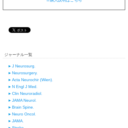
※購入説明はこちら
ジャーナル一覧
J Neurosurg.
Neurosurgery.
Acta Neurochir (Wien).
N Engl J Med.
Clin Neuroradiol.
JAMA Neurol.
Brain Spine.
Neuro Oncol.
JAMA.
Stroke.