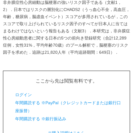
非弁膜症性心房細動は脳梗塞の強いリスク因子である（文献1，
2）．日本ではリスクの層別化にCHADS2（うっ血心不全，高血圧，
年齢，糖尿病，脳虚血イベント）スコアが多用されているが，この
スコアで取り上げられているリスク因子のすべてが日本人に当ては
まるわけではないという報告もある（文献3）．本研究は，非弁膜症
性心房細動患者に関する日本の5つの前向き登録研究（合計12,289
症例，女性31%，平均年齢70歳）のプール解析で，脳梗塞のリスク
因子を求めた．追跡は21,820人年（平均追跡期間：649日）．
ここから先は閲覧有料です。
ログイン
年間購読する ※PayPal（クレジットカードまたは銀行口
座振替）
年間購読する ※銀行振込み