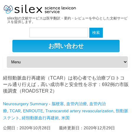
silex知の文献サービスは医学翻訳・要約・レビューを中心とした文献サービ
スを提供します。
検
索:
お問い合わせ
経頸動脈血行再建術（TCAR）は初心者でも治療プロトコ
ール通り行えば，高い成功率と安全性を示す：692例の市販
後調査（ROADSTER 2）
Neurosurgery Summary
-
脳梗塞
,
血管内治療
,
血管内治
療
,
TCAR
,
ENROUTE
,
Transcarotid artery revascularization
,
頸動脈
ステント
,
経頸動脈血行再建術
,
米国
公開日：
2020年10月28日
最終更新日：
2020年12月29日