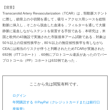
【背景】
Transcarotid Artery Revascularization（TCAR）は，頸動脈ステント
に際し，鎖骨上の小切開を通して，吸引＋アクセス用シースを総頸
動脈に挿入し，そこから脱血した血液を，フィルターを通して大腿
静脈に返血しながらステントを留置する手技である．本研究は，米
国と欧州の43施設で実施された市販後単アーム試験である．対象は
50％以上の症候性狭窄か，80％以上の無症候性狭窄を有しながら
CEAには相当のリスクが伴うと判断されたためTCARが実施された
692例（ITTコホート）．60例にプロトコール違反があったのでパー
プロトコール（PP）コホートは632例であった．
ここから先は閲覧有料です。
ログイン
年間購読する ※PayPal（クレジットカードまたは銀行口
座振替）