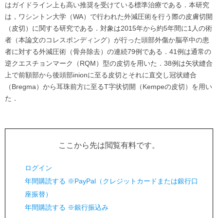
はガイドライン上も高い推奨を受けている標準治療である．本研究
は，ワシントン大学（WA）で行われた外減圧術を行う際の皮膚切開
（皮切）に関する研究である．対象は2015年から約5年間に1人の術
者（本論文のコレスポンディング）が行った頭部外傷か脳卒中の患
者に対する外減圧術（骨弁除去）の連続79例である．41例は通常の
逆クエスチョンマーク（RQM）型の皮切を用いた．38例は矢状縫合
上で前額部から後頭部inionに至る皮切とそれに直交し冠状縫合
（Bregma）から耳珠前方に至るT字状切開（Kempeの皮切）を用い
た．
ここから先は閲覧有料です。
ログイン
年間購読する ※PayPal（クレジットカードまたは銀行口
座振替）
年間購読する ※銀行振込み