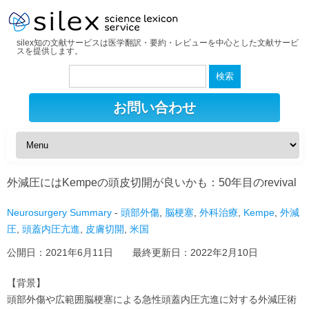
silex知の文献サービスは医学翻訳・要約・レビューを中心とした文献サービ
スを提供します。
検
索:
お問い合わせ
外減圧にはKempeの頭皮切開が良いかも：50年目のrevival
Neurosurgery Summary
-
頭部外傷
,
脳梗塞
,
外科治療
,
Kempe
,
外減
圧
,
頭蓋内圧亢進
,
皮膚切開
,
米国
公開日：
2021年6月11日
最終更新日：
2022年2月10日
【背景】
頭部外傷や広範囲脳梗塞による急性頭蓋内圧亢進に対する外減圧術