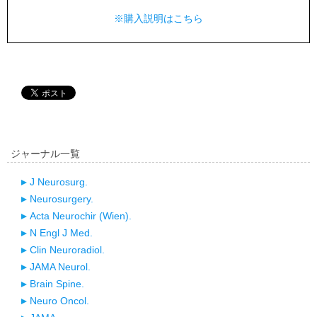
※購入説明はこちら
ジャーナル一覧
J Neurosurg.
Neurosurgery.
Acta Neurochir (Wien).
N Engl J Med.
Clin Neuroradiol.
JAMA Neurol.
Brain Spine.
Neuro Oncol.