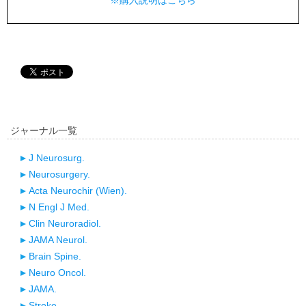
※購入説明はこちら
ジャーナル一覧
J Neurosurg.
Neurosurgery.
Acta Neurochir (Wien).
N Engl J Med.
Clin Neuroradiol.
JAMA Neurol.
Brain Spine.
Neuro Oncol.
JAMA.
Stroke.