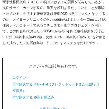
変形性椎間板症（DDD）の発生には多くの要因が関与しているが，
炎症性サイトカインが発症に重要な役割を果たしていることが示唆
されている．先行する腰椎穿刺は腰部DDDの発生リスクとなり得る
のか．メイヨークリニックのMoinuddinらはミネソタ州Olmsted郡の
住民レベルコホートであるロチェスター疫学プロジェクトを用い
て，この問題を検討した．2004年からの5年間に腰椎穿刺を受けた
950例（年齢中央値49.2歳，女性54.7%，BMI中央値26.9）を対象と
して抽出した．対照は年齢，性，BMIをマッチさせた1,876例．
ここから先は閲覧有料です。
ログイン
年間購読する ※PayPal（クレジットカードまたは銀行口
座振替）
年間購読する ※銀行振込み