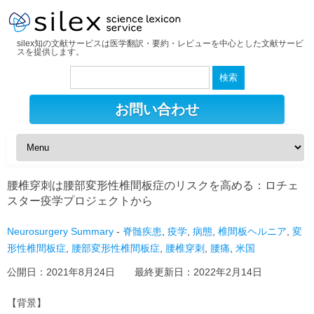
silex知の文献サービスは医学翻訳・要約・レビューを中心とした文献サービ
スを提供します。
検
索:
お問い合わせ
腰椎穿刺は腰部変形性椎間板症のリスクを高める：ロチェ
スター疫学プロジェクトから
Neurosurgery Summary
-
脊髄疾患
,
疫学
,
病態
,
椎間板ヘルニア
,
変
形性椎間板症
,
腰部変形性椎間板症
,
腰椎穿刺
,
腰痛
,
米国
公開日：
2021年8月24日
最終更新日：
2022年2月14日
【背景】