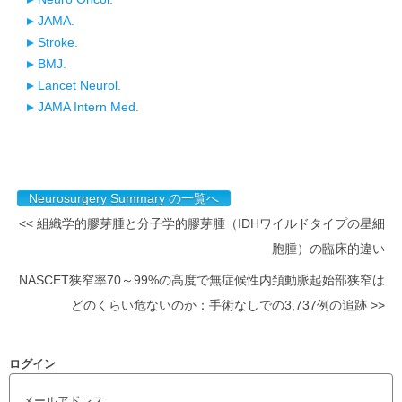
JAMA.
Stroke.
BMJ.
Lancet Neurol.
JAMA Intern Med.
Neurosurgery Summary の一覧へ
<< 組織学的膠芽腫と分子学的膠芽腫（IDHワイルドタイプの星細
胞腫）の臨床的違い
NASCET狭窄率70～99%の高度で無症候性内頚動脈起始部狭窄は
どのくらい危ないのか：手術なしでの3,737例の追跡 >>
ログイン
メールアドレス