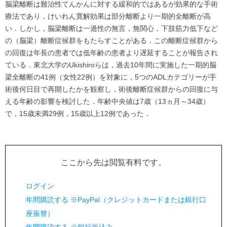
脳梁離断は難治性てんかんに対する緩和的ではあるが効果的な手術
療法であり，けいれん寛解効果は部分離断より一期的全離断が高
い．しかし，脳梁離断は一過性の無言，無関心，下肢筋力低下など
の（脳梁）離断症候群をもたらすことがある．この離断症候群から
の回復は年長の患者では低年齢の患者より遅延することが報告され
ている．東北大学のUkishiroらは，過去10年間に実施した一期的脳
梁全離断の41例（女性22例）を対象に，5つのADLカテゴリーが手
術後何日目で再開したかを観察し，術後離断症候群からの回復に与
える年齢の影響を検討した．年齢中央値は7歳（13ヵ月～34歳）
で，15歳未満29例，15歳以上12例であった．
ここから先は閲覧有料です。
ログイン
年間購読する ※PayPal（クレジットカードまたは銀行口
座振替）