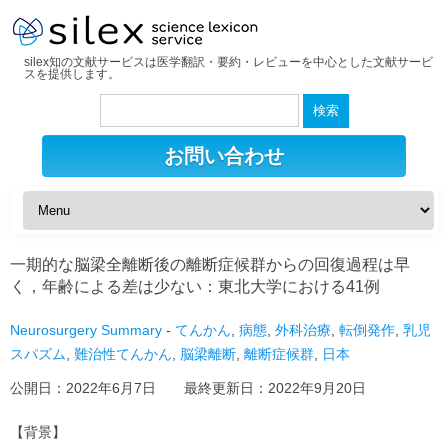
silex知の文献サービスは医学翻訳・要約・レビューを中心とした文献サービ
スを提供します。
検
索:
お問い合わせ
一期的な脳梁全離断後の離断症候群からの回復過程は早
く，年齢による差は少ない：東北大学における41例
Neurosurgery Summary
-
てんかん
,
病態
,
外科治療
,
転倒発作
,
乳児
スパズム
,
難治性てんかん
,
脳梁離断
,
離断症候群
,
日本
公開日：
2022年6月7日
最終更新日：
2022年9月20日
【背景】