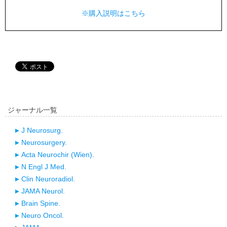
※購入説明はこちら
ジャーナル一覧
J Neurosurg.
Neurosurgery.
Acta Neurochir (Wien).
N Engl J Med.
Clin Neuroradiol.
JAMA Neurol.
Brain Spine.
Neuro Oncol.