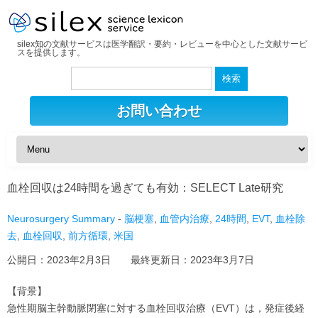
silex知の文献サービスは医学翻訳・要約・レビューを中心とした文献サービ
スを提供します。
検
索:
お問い合わせ
血栓回収は24時間を過ぎても有効：SELECT Late研究
Neurosurgery Summary
-
脳梗塞
,
血管内治療
,
24時間
,
EVT
,
血栓除
去
,
血栓回収
,
前方循環
,
米国
公開日：
2023年2月3日
最終更新日：
2023年3月7日
【背景】
急性期脳主幹動脈閉塞に対する血栓回収治療（EVT）は，発症後経