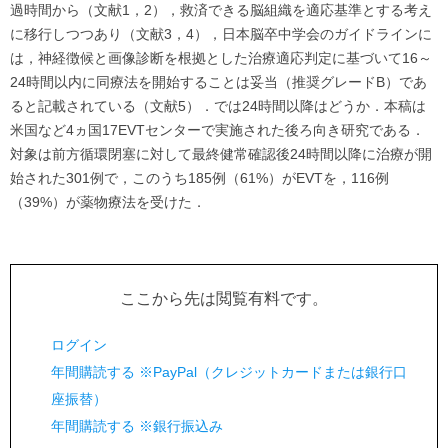
過時間から（文献1，2），救済できる脳組織を適応基準とする考え
に移行しつつあり（文献3，4），日本脳卒中学会のガイドラインに
は，神経徴候と画像診断を根拠とした治療適応判定に基づいて16～
24時間以内に同療法を開始することは妥当（推奨グレードB）であ
ると記載されている（文献5）．では24時間以降はどうか．本稿は
米国など4ヵ国17EVTセンターで実施された後ろ向き研究である．
対象は前方循環閉塞に対して最終健常確認後24時間以降に治療が開
始された301例で，このうち185例（61%）がEVTを，116例
（39%）が薬物療法を受けた．
ここから先は閲覧有料です。
ログイン
年間購読する ※PayPal（クレジットカードまたは銀行口
座振替）
年間購読する ※銀行振込み