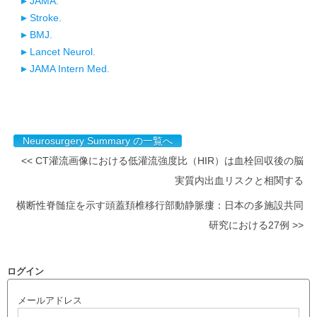
JAMA.
Stroke.
BMJ.
Lancet Neurol.
JAMA Intern Med.
Neurosurgery Summary の一覧へ
<< CT灌流画像における低灌流強度比（HIR）は血栓回収後の脳
実質内出血リスクと相関する
横断性脊髄症を示す頭蓋頚椎移行部動静脈瘻：日本の多施設共同
研究における27例 >>
ログイン
メールアドレス