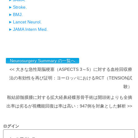
Stroke.
BMJ.
Lancet Neurol.
JAMA Intern Med.
Neurosurgery Summary の一覧へ
<< 大きな急性期脳梗塞（ASPECTS 3～5）に対する血栓回収療
法の有効性を再び証明：ヨーロッパにおけるRCT（TENSION試
験）
鞍結節髄膜腫に対する拡大経鼻経蝶形骨手術は開頭術よりも全摘
出率は劣るが視機能回復は率は高い：947例を対象とした解析 >>
ログイン