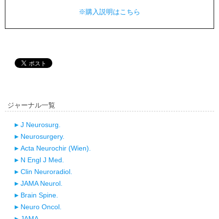
※購入説明はこちら
ジャーナル一覧
J Neurosurg.
Neurosurgery.
Acta Neurochir (Wien).
N Engl J Med.
Clin Neuroradiol.
JAMA Neurol.
Brain Spine.
Neuro Oncol.
JAMA.