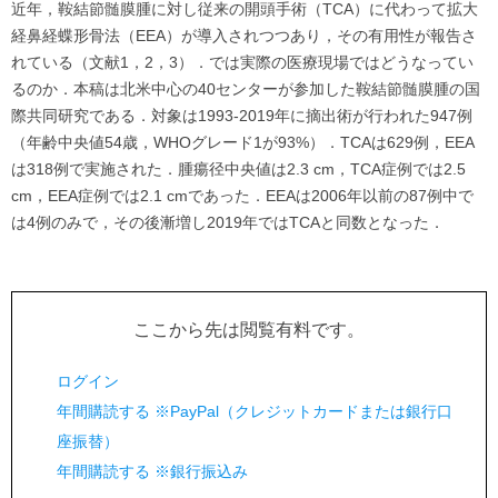
近年，鞍結節髄膜腫に対し従来の開頭手術（TCA）に代わって拡大
経鼻経蝶形骨法（EEA）が導入されつつあり，その有用性が報告さ
れている（文献1，2，3）．では実際の医療現場ではどうなってい
るのか．本稿は北米中心の40センターが参加した鞍結節髄膜腫の国
際共同研究である．対象は1993-2019年に摘出術が行われた947例
（年齢中央値54歳，WHOグレード1が93%）．TCAは629例，EEA
は318例で実施された．腫瘍径中央値は2.3 cm，TCA症例では2.5
cm，EEA症例では2.1 cmであった．EEAは2006年以前の87例中で
は4例のみで，その後漸増し2019年ではTCAと同数となった．
ここから先は閲覧有料です。
ログイン
年間購読する ※PayPal（クレジットカードまたは銀行口
座振替）
年間購読する ※銀行振込み