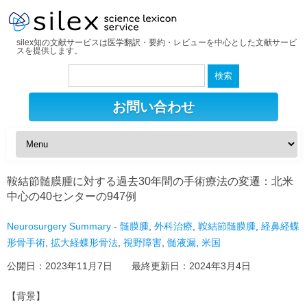
silex知の文献サービスは医学翻訳・要約・レビューを中心とした文献サービ
スを提供します。
検
索:
お問い合わせ
鞍結節髄膜腫に対する過去30年間の手術療法の変遷：北米
中心の40センターの947例
Neurosurgery Summary
-
髄膜腫
,
外科治療
,
鞍結節髄膜腫
,
経鼻経蝶
形骨手術
,
拡大経蝶形骨法
,
視野障害
,
髄液漏
,
米国
公開日：
2023年11月7日
最終更新日：
2024年3月4日
【背景】