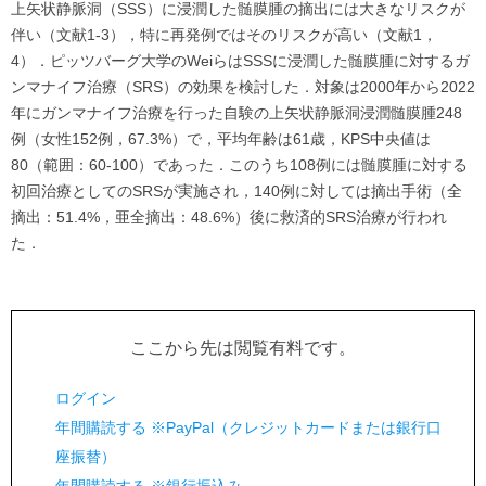
上矢状静脈洞（SSS）に浸潤した髄膜腫の摘出には大きなリスクが
伴い（文献1-3），特に再発例ではそのリスクが高い（文献1，
4）．ピッツバーグ大学のWeiらはSSSに浸潤した髄膜腫に対するガ
ンマナイフ治療（SRS）の効果を検討した．対象は2000年から2022
年にガンマナイフ治療を行った自験の上矢状静脈洞浸潤髄膜腫248
例（女性152例，67.3%）で，平均年齢は61歳，KPS中央値は
80（範囲：60-100）であった．このうち108例には髄膜腫に対する
初回治療としてのSRSが実施され，140例に対しては摘出手術（全
摘出：51.4%，亜全摘出：48.6%）後に救済的SRS治療が行われ
た．
ここから先は閲覧有料です。
ログイン
年間購読する ※PayPal（クレジットカードまたは銀行口
座振替）