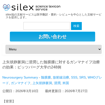
silex知の文献サービスは医学翻訳・要約・レビューを中心とした文献サービ
スを提供します。
検
索:
お問い合わせ
上矢状静脈洞に浸潤した髄膜腫に対するガンマナイフ治療
の効果：ピッツバーグ大学の248例
Neurosurgery Summary
-
髄膜腫
,
放射線治療
,
SSS
,
SRS
,
WHOグレ
ード
,
ガンマナイフ
,
上矢状静脈洞
,
浸潤
,
米国
公開日：
2026年3月10日
最終更新日：
2026年7月27日
【背景】