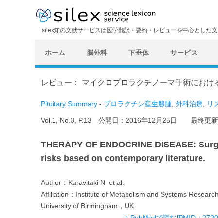
silex知の文献サービスは医学翻訳・要約・レビューを中心とした
ホーム
脳外科
下垂体
サービス
レビュー： マイクロプロラクチノーマ手術におけ
Pituitary Summary
-
プロラクチン産生腺腫
,
外科治療
,
リ
Vol.1, No.3, P.13 公開日：
2016年12月25日
最終更新
THERAPY OF ENDOCRINE DISEASE: Surgery
risks based on contemporary literature.
Author：
Karavitaki N et al.
Affiliation：
Institute of Metabolism and Systems Research
University of Birmingham，UK
⇒ PubMedで読む[PMID：27207