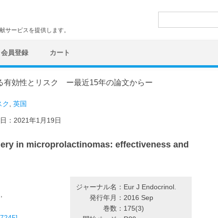
検
索:
文献サービスを提供します。
会員登録
カート
る有効性とリスク ー最近15年の論文からー
スク
,
英国
日：
2021年1月19日
 in microprolactinomas: effectiveness and
ジャーナル名：
Eur J Endocrinol.
,
発行年月：
2016 Sep
巻数：
175(3)
245]