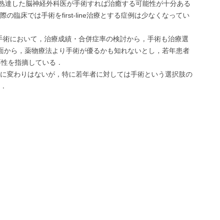
，熟達した脳神経外科医が手術すれば治癒する可能性が十分ある
床では手術をfirst-line治療とする症例は少なくなってい
する手術において，治療成績・合併症率の検討から，手術も治療選
面から，薬物療法より手術が優るかも知れないとし，若年患者
必要性を指摘している．
療であることに変わりはないが，特に若年者に対しては手術という選択肢の
．