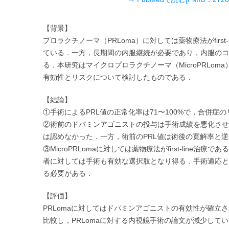
【背景】
プロラクチノーマ（PRLoma）に対しては薬物療法がfirst
ている．一方，長期間の内服継続が必要であり，内服のコ
る．本研究はマイクロプロラクチノーマ（MicroPRLo
有効性とリスクについて検討したものである．
【結論】
①手術によるPRL値の正常化率は71〜100%で，合併症
②術前のドパミンアゴニストの投与は手術成績を悪化させると
は認めなかった．一方，術前のPRL値は術後の寛解率と
③MicroPRLomaに対しては薬物療法がfirst-lin
者に対しては手術も有効な選択肢となり得る．手術適応と
る必要がある．
【評価】
PRLomaに対してはドパミンアゴニストの有効性が確
比較し，PRLomaに対する内視鏡手術の論文が減少し