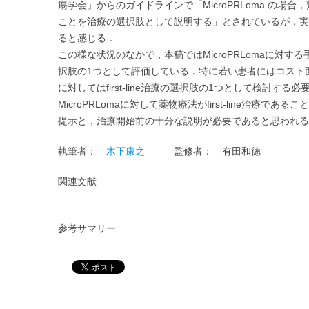
瘍学会」からのガイドラインで「MicroPRLoma の場合
ことを治療の選択肢として説明する」とされているが，実際の臨
ると感じる．
この様な状況のなかで，本稿ではMicroPRLomaに対
択肢の1つとして評価している．特に若い患者にはコスト
に対してはfirst-line治療の選択肢の1つとして検討する
MicroPRLomaに対して薬物療法がfirst-line治
提示と，治療開始前の十分な説明が必要であると思われる
執筆者：
木下康之
監修者：
有田和徳
関連文献
参考サマリー