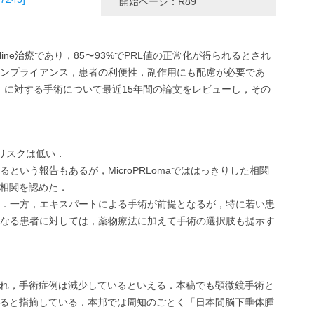
開始ページ：
R89
-line治療であり，85〜93%でPRL値の正常化が得られるとされ
ンプライアンス，患者の利便性，副作用にも配慮が必要であ
ma）に対する手術について最近15年間の論文をレビューし，その
のリスクは低い．
いう報告もあるが，MicroPRLomaでははっきりした相関
逆相関を認めた．
e治療である．一方，エキスパートによる手術が前提となるが，特に若い患
なる患者に対しては，薬物療法に加えて手術の選択肢も提示す
立され，手術症例は減少しているといえる．本稿でも顕微鏡手術と
ていると指摘している．本邦では周知のごとく「日本間脳下垂体腫