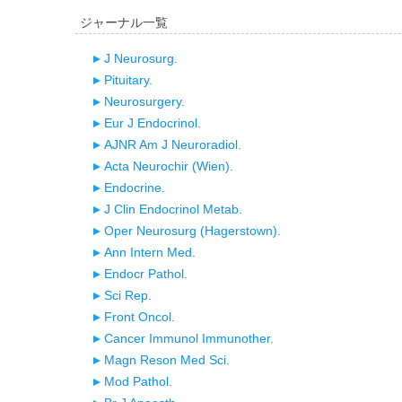
ジャーナル一覧
J Neurosurg.
Pituitary.
Neurosurgery.
Eur J Endocrinol.
AJNR Am J Neuroradiol.
Acta Neurochir (Wien).
Endocrine.
J Clin Endocrinol Metab.
Oper Neurosurg (Hagerstown).
Ann Intern Med.
Endocr Pathol.
Sci Rep.
Front Oncol.
Cancer Immunol Immunother.
Magn Reson Med Sci.
Mod Pathol.