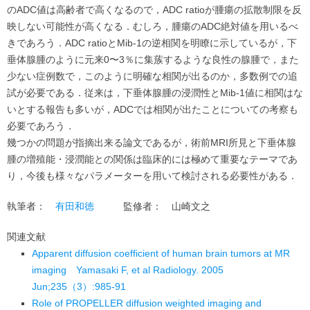
のADC値は高齢者で高くなるので，ADC ratioが腫瘍の拡散制限を反
映しない可能性が高くなる．むしろ，腫瘍のADC絶対値を用いるべ
きであろう．ADC ratioとMib-1の逆相関を明瞭に示しているが，下
垂体腺腫のように元来0〜3％に集蔟するような良性の腺腫で，また
少ない症例数で，このように明確な相関が出るのか，多数例での追
試が必要である．従来は，下垂体腺腫の浸潤性とMib-1値に相関はな
いとする報告も多いが，ADCでは相関が出たことについての考察も
必要であろう．
幾つかの問題が指摘出来る論文であるが，術前MRI所見と下垂体腺
腫の増殖能・浸潤能との関係は臨床的には極めて重要なテーマであ
り，今後も様々なパラメーターを用いて検討される必要性がある．
執筆者：
有田和徳
監修者：
山崎文之
関連文献
Apparent diffusion coefficient of human brain tumors at MR
imaging Yamasaki F, et al Radiology. 2005
Jun;235（3）:985-91
Role of PROPELLER diffusion weighted imaging and