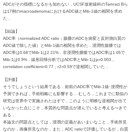
ADCがその指標になるかも知れない．UCSF放射線科のTamrazi Bら
は17例のmacroadenomaにおけるADC値とMib-1値の相関を求め
た．
【結論】
ADC率（normalized ADC ratio；腺腫のADCを病変と反対側白質の
ADC値で除した値）とMib-1値の相関を求めた．浸潤性腺腫では
ADC率は0.68でMib-1は2.21%．非浸潤性腫瘍ではADC率は1.05で
Mib-1は0.9%．線形回帰分析ではADC率とMib-1はp=0.003，
correlation coefficient=0.77，r2=0.59で逆相関していた．
【評価】
そうでしょうという結果である．術前のADC率でMib-1値･浸潤性が
予測できれば，手術戦略にも影響する． むしろ，これまでに類似の
研究は世界中で実施されたはずで，このように明瞭な逆相関が出て
いなかった点にこそ，本質的な問題点が潜んでいると考えるべきで
ある．
本論文の問題点としては，浸潤の定義があいまいなこと，手術所見
なのか，画像所見なのか．また，ADC ratioで評価しているが，白質