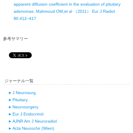
apparent diffusion coefficient in the evaluation of pituitary
adenomas. Mahmoud OM,et al （2011） Eur J Radiol
80:412–417
参考サマリー
ジャーナル一覧
J Neurosurg.
Pituitary.
Neurosurgery.
Eur J Endocrinol.
AJNR Am J Neuroradiol.
Acta Neurochir (Wien).