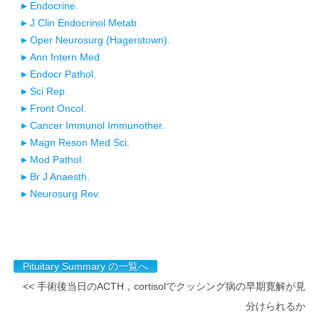
Endocrine.
J Clin Endocrinol Metab.
Oper Neurosurg (Hagerstown).
Ann Intern Med.
Endocr Pathol.
Sci Rep.
Front Oncol.
Cancer Immunol Immunother.
Magn Reson Med Sci.
Mod Pathol.
Br J Anaesth.
Neurosurg Rev.
Pituitary Summary の一覧へ
<< 手術後当日のACTH，cortisolでクッシング病の早期寛解が見
分けられるか