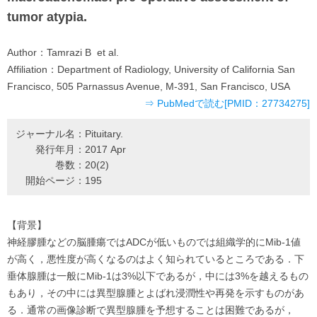
tumor atypia.
Author：
Tamrazi B et al.
Affiliation：
Department of Radiology, University of California San
Francisco, 505 Parnassus Avenue, M-391, San Francisco, USA
⇒ PubMedで読む[PMID：27734275]
ジャーナル名：
Pituitary.
発行年月：
2017 Apr
巻数：
20(2)
開始ページ：
195
【背景】
神経膠腫などの脳腫瘍ではADCが低いものでは組織学的にMib-1値
が高く，悪性度が高くなるのはよく知られているところである．下
垂体腺腫は一般にMib-1は3%以下であるが，中には3%を越えるもの
もあり，その中には異型腺腫とよばれ浸潤性や再発を示すものがあ
る．通常の画像診断で異型腺腫を予想することは困難であるが，