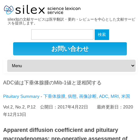
silex知の文献サービスは医学翻訳・要約・レビューを中心とした文献サービ
スを提供します。
検
索:
お問い合わせ
ADC値は下垂体腺腫のMib-1値と逆相関する
Pituitary Summary
-
下垂体腺腫
,
病態
,
画像診断
,
ADC
,
MRI
,
米国
Vol.2, No.2, P.12 公開日：
2017年4月22日
最終更新日：
2020
年12月13日
Apparent diffusion coefficient and pituitary
macroadenomas: pre-operative assessment of