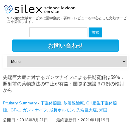
silex知の文献サービスは医学翻訳・要約・レビューを中心とした文献サービ
スを提供します。
検
索:
お問い合わせ
先端巨大症に対するガンマナイフによる長期寛解は59%，
照射前の薬物療法の中止が有益：国際多施設 371例の検討
から
Pituitary Summary
-
下垂体腺腫
,
放射線治療
,
GH産生下垂体腺
腫
,
IGF-1
,
ガンマナイフ
,
成長ホルモン
,
先端巨大症
,
米国
公開日：
2018年8月21日
最終更新日：
2021年1月19日