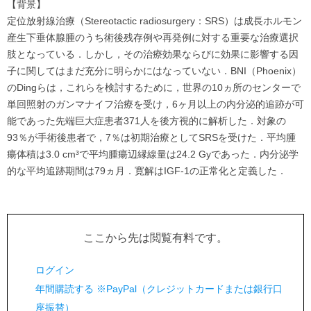
【背景】
定位放射線治療（Stereotactic radiosurgery：SRS）は成長ホルモン
産生下垂体腺腫のうち術後残存例や再発例に対する重要な治療選択
肢となっている．しかし，その治療効果ならびに効果に影響する因
子に関してはまだ充分に明らかにはなっていない．BNI（Phoenix）
のDingらは，これらを検討するために，世界の10ヵ所のセンターで
単回照射のガンマナイフ治療を受け，6ヶ月以上の内分泌的追跡が可
能であった先端巨大症患者371人を後方視的に解析した．対象の
93％が手術後患者で，7％は初期治療としてSRSを受けた．平均腫
瘍体積は3.0 cm³で平均腫瘍辺縁線量は24.2 Gyであった．内分泌学
的な平均追跡期間は79ヵ月．寛解はIGF-1の正常化と定義した．
ここから先は閲覧有料です。
ログイン
年間購読する ※PayPal（クレジットカードまたは銀行口
座振替）