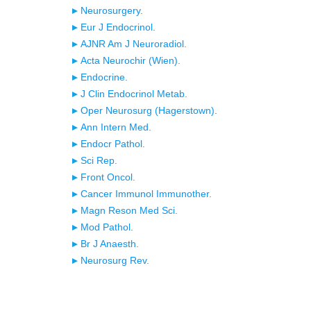
Neurosurgery.
Eur J Endocrinol.
AJNR Am J Neuroradiol.
Acta Neurochir (Wien).
Endocrine.
J Clin Endocrinol Metab.
Oper Neurosurg (Hagerstown).
Ann Intern Med.
Endocr Pathol.
Sci Rep.
Front Oncol.
Cancer Immunol Immunother.
Magn Reson Med Sci.
Mod Pathol.
Br J Anaesth.
Neurosurg Rev.