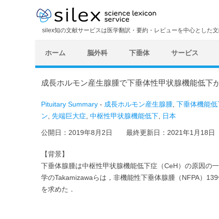
silex知の文献サービスは医学翻訳・要約・レビューを中心とした
ホーム
脳外科
下垂体
サービス
成長ホルモン産生腺腫で下垂体性甲状腺機能低下
Pituitary Summary
-
成長ホルモン産生腺腫
,
下垂体機能低
ン
,
先端巨大症
,
中枢性甲状腺機能低下
,
日本
公開日：
2019年8月2日
最終更新日：
2021年1月18日
【背景】
下垂体腺腫は中枢性甲状腺機能低下症（CeH）の原因の
学のTakamizawaらは，非機能性下垂体腺腫（NFPA）
を求めた．