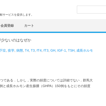
検
索:
文献サービスを提供します。
会員登録
カート
が少ないのはなぜか
下症
,
疫学
,
病態
,
T4
,
T3
,
fT4
,
fT3
,
GH
,
IGF-1
,
TSH
,
成長ホルモ
一つである．しかし，実際の頻度については詳細でない．群馬大
139例と成長ホルモン産生腺腫（GHPA）150例をもとにその頻度