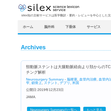
silex知の文献サービスは医学翻訳・要約・レビューを中心とした
ホーム
脳外科
下垂体
サービス
Archives
頸動脈ステントは大腿動脈経由より頚からのTCA
チング解析
Neurosurgery Summary
-
脳梗塞
,
血管内治療
,
血管内
窄
,
鎖骨上
,
ステント
,
デブリ
,
米国
公開日:2019年12月23日
JAMA.
Neurosurgery Summaryの一覧へ
もっと見る