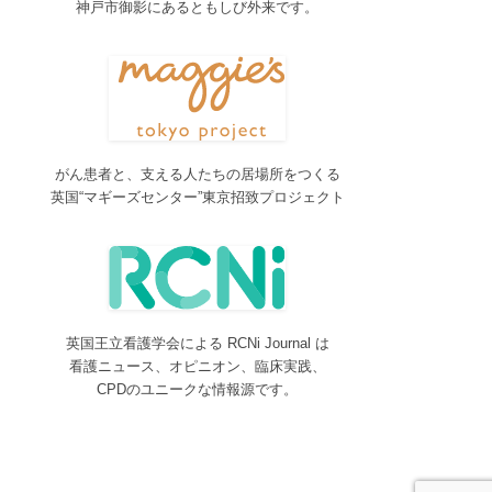
神戸市御影にあるともしび外来です。
2017/04/04
2017年4月4日～9日迄カテゴリーの整理を行うた
め、一部カテゴリーが表示されなくなります。ご迷
惑をおかけしますが、何卒ご理解いただけますよう
お願いいたします。
2016/10/26
がん患者と、支える人たちの居場所をつくる
Neurosurgery Summary・Pituitary Summaryにおい
英国“マギーズセンター”東京招致プロジェクト
て、分類を追加しました。各一覧の右側の「カテゴ
リー」をご覧ください。
2016/08/08
脳神経外科関連論文をエキスパートが海外誌から厳
選し日本語で紹介するNeurosurgery Summaryを公
開しました。
英国王立看護学会による RCNi Journal は
2016/08/08
看護ニュース、オピニオン、臨床実践、
間脳下垂体を中心とした論文をエキスパートが海外
CPDのユニークな情報源です。
誌から厳選し日本語で紹介するPituitary Summaryを
公開しました。
2016/08/08
更新情報をお知らせする無料メルマガサービスをは