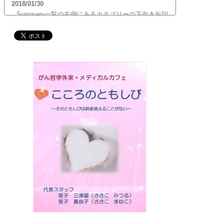
2018/01/30
Summary一覧の右側にあるカテゴリーの下向き矢印
をクリックすると、サブカテゴリーが展開します。
ご覧頂きたいサブカテゴリーをクリックするとサブ
カテゴリー一覧から記事がご覧頂けます。どうぞご
利用ください。
2017/12/19
12月21日（木）22:00～翌22日（金）10:00頃にサイ
トメンテナンス作業を行います。 作業中は、サイト
全ページ（https://silex-transl.com/）が閲覧できな
くなります。 皆様ご迷惑をお掛けいた...
2017/11/01
11月1日をもって組織を合同会社に改め、Silex
Press合同会社を設立いたしました。
2017/05/31
Global Health Review
食は「地中海的」に?
を公開
しました。
2017/05/25
サービス内容のページに「医の知の共有」を追加し
ました。