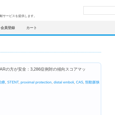
検
索:
文献サービスを提供します。
会員登録
カート
Rの方が安全：3,286症例対の傾向スコアマッ
治療
,
STENT
,
proximal protection
,
distal emboli
,
CAS
,
頸動脈狭