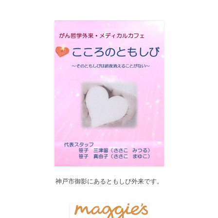
2017/12/19
12月21日（木）22:00～翌22日（金）10:00頃にサイトメンテナン
ス作業を行います。 作業中は、サイト全ページ（https://silex-
transl.com/）が閲覧できなくなります。 皆様ご迷惑をお掛けい
た...
2017/11/01
11月1日をもって組織を合同会社に改め、Silex Press合同会社を設
立いたしました。
2017/05/31
Global Health Review
食は「地中海的」に?
を公開しました。
2017/05/25
サービス内容のページに「医の知の共有」を追加しました。
2017/04/04
2017年4月4日～9日迄カテゴリーの整理を行うため、一部カテゴリ
ーが表示されなくなります。ご迷惑をおかけしますが、何卒ご理
解いただけますようお願いいたします。
神戸市御影にあるともしび外来です。
2016/10/26
Neurosurgery Summary・Pituitary Summaryにおいて、分類を追加
しました。各一覧の右側の「カテゴリー」をご覧ください。