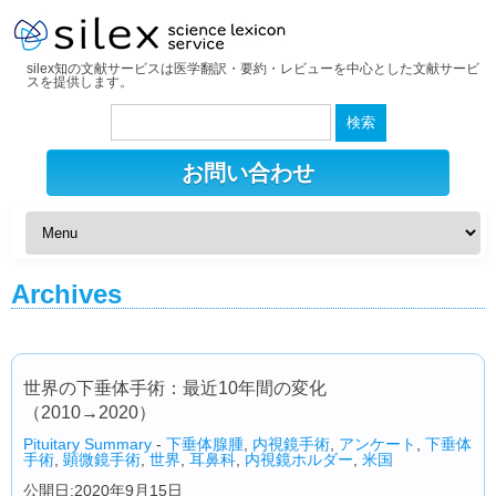
silex知の文献サービスは医学翻訳・要約・レビューを中心とした文献サービ
スを提供します。
検
索:
お問い合わせ
Archives
世界の下垂体手術：最近10年間の変化
（2010→2020）
Pituitary Summary
-
下垂体腺腫
,
内視鏡手術
,
アンケート
,
下垂体
手術
,
顕微鏡手術
,
世界
,
耳鼻科
,
内視鏡ホルダー
,
米国
公開日:2020年9月15日