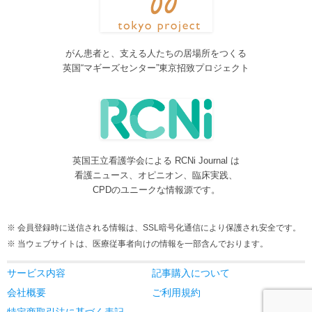
2016/08/08
脳神経外科関連論文をエキスパートが海外誌から厳選し日本語で
紹介するNeurosurgery Summaryを公開しました。
がん患者と、支える人たちの居場所をつくる
2016/08/08
英国“マギーズセンター”東京招致プロジェクト
間脳下垂体を中心とした論文をエキスパートが海外誌から厳選し
日本語で紹介するPituitary Summaryを公開しました。
2016/08/08
更新情報をお知らせする無料メルマガサービスをはじめました。
2016/08/08
英国王立看護学会による RCNi Journal は
サイトをリニューアルしました
看護ニュース、オピニオン、臨床実践、
2016/07/04
CPDのユニークな情報源です。
事業内容に編集業を追加しました。電子書籍、各種報告書等の編
集も承ります。
会員登録時に送信される情報は、SSL暗号化通信により保護され安全です。
2016/05/24
当ウェブサイトは、医療従事者向けの情報を一部含んでおります。
当サービスが制作協力している理学療法および看護領域の海外ジ
ャーナルレビューがメディカルオンラインにて公開されました。
サービス内容
記事購入について
2016/05/15
会社概要
ご利用規約
当サービスが制作協力している理学療法および看護領域の海外ジ
特定商取引法に基づく表記