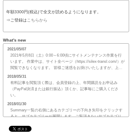
年額3300円(税込)で全文が読めるようになります。
⇒ご登録は
こちらから
What's new
2021/05/07
2021年5月8日（土）0:00～6:00頃にサイトメンテナンス作業を行
います。 作業中は、サイト全ページ（https://silex-transl.com/）が
閲覧できなくなります。 皆様ご迷惑をお掛けいたしますが、上...
2018/05/31
有料記事を閲覧頂く際は、会員登録の上、年間購読をお申込み
（PayPal決済または銀行振込）頂くか、記事毎にご購入くださ
い。
2018/01/30
Summary一覧の右側にあるカテゴリーの下向き矢印をクリックす
ると、サブカテゴリーが展開します。ご覧頂きたいサブカテゴリ
ーをクリックするとサブカテゴリー一覧から記事がご覧頂けま
す。どうぞご利用ください。