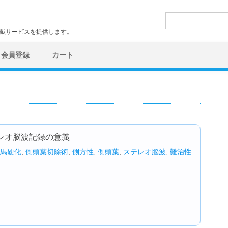
検
索:
文献サービスを提供します。
会員登録
カート
レオ脳波記録の意義
馬硬化
,
側頭葉切除術
,
側方性
,
側頭葉
,
ステレオ脳波
,
難治性