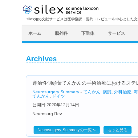
silex知の文献サービスは医学翻訳・要約・レビューを中心とした
ホーム
脳外科
下垂体
サービス
Archives
難治性側頭葉てんかんの手術治療におけるステ
Neurosurgery Summary
-
てんかん
,
病態
,
外科治療
,
海
てんかん
,
ドイツ
公開日:2020年12月14日
Neurosurg Rev.
Neurosurgery Summaryの一覧へ
もっと見る