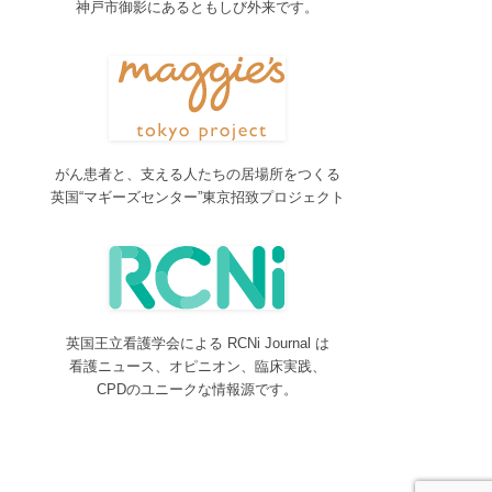
神戸市御影にあるともしび外来です。
2017/04/04
2017年4月4日～9日迄カテゴリーの整理を行うた
め、一部カテゴリーが表示されなくなります。ご迷
惑をおかけしますが、何卒ご理解いただけますよう
お願いいたします。
2016/10/26
がん患者と、支える人たちの居場所をつくる
Neurosurgery Summary・Pituitary Summaryにおい
英国“マギーズセンター”東京招致プロジェクト
て、分類を追加しました。各一覧の右側の「カテゴ
リー」をご覧ください。
2016/08/08
脳神経外科関連論文をエキスパートが海外誌から厳
選し日本語で紹介するNeurosurgery Summaryを公
開しました。
英国王立看護学会による RCNi Journal は
2016/08/08
看護ニュース、オピニオン、臨床実践、
間脳下垂体を中心とした論文をエキスパートが海外
CPDのユニークな情報源です。
誌から厳選し日本語で紹介するPituitary Summaryを
公開しました。
2016/08/08
更新情報をお知らせする無料メルマガサービスをは