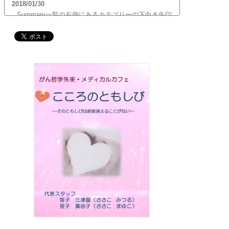
2018/01/30
Summary一覧の右側にあるカテゴリーの下向き矢印
をクリックすると、サブカテゴリーが展開します。
ご覧頂きたいサブカテゴリーをクリックするとサブ
カテゴリー一覧から記事がご覧頂けます。どうぞご
利用ください。
2017/12/19
12月21日（木）22:00～翌22日（金）10:00頃にサイ
トメンテナンス作業を行います。 作業中は、サイト
全ページ（https://silex-transl.com/）が閲覧できな
くなります。 皆様ご迷惑をお掛けいた...
2017/11/01
11月1日をもって組織を合同会社に改め、Silex
Press合同会社を設立いたしました。
2017/05/31
Global Health Review
食は「地中海的」に?
を公開
しました。
2017/05/25
サービス内容のページに「医の知の共有」を追加し
ました。