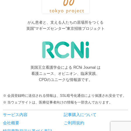
2016/08/08
脳神経外科関連論文をエキスパートが海外誌から厳選し日本語で
紹介するNeurosurgery Summaryを公開しました。
がん患者と、支える人たちの居場所をつくる
2016/08/08
英国“マギーズセンター”東京招致プロジェクト
間脳下垂体を中心とした論文をエキスパートが海外誌から厳選し
日本語で紹介するPituitary Summaryを公開しました。
2016/08/08
更新情報をお知らせする無料メルマガサービスをはじめました。
2016/08/08
英国王立看護学会による RCNi Journal は
サイトをリニューアルしました
看護ニュース、オピニオン、臨床実践、
2016/07/04
CPDのユニークな情報源です。
事業内容に編集業を追加しました。電子書籍、各種報告書等の編
集も承ります。
会員登録時に送信される情報は、SSL暗号化通信により保護され安全です。
2016/05/24
当ウェブサイトは、医療従事者向けの情報を一部含んでおります。
当サービスが制作協力している理学療法および看護領域の海外ジ
ャーナルレビューがメディカルオンラインにて公開されました。
サービス内容
記事購入について
2016/05/15
会社概要
ご利用規約
当サービスが制作協力している理学療法および看護領域の海外ジ
特定商取引法に基づく表記