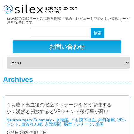
silex知の文献サービスは医学翻訳・要約・レビューを中心とした文献サービ
スを提供します。
検
索:
お問い合わせ
Archives
くも膜下出血後の脳室ドレナージをどう管理する
か：漫然と開放するとVPシャント移行率が高い
Neurosurgery Summary
-
水頭症
,
くも膜下出血
,
外科治療
,
VPシ
ャント
,
血管れん縮
,
入院期間
,
脳室ドレナージ
,
米国
公開日:2020年6月2日