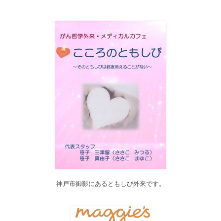
2017/12/19
12月21日（木）22:00～翌22日（金）10:00頃にサイトメンテナン
ス作業を行います。 作業中は、サイト全ページ（https://silex-
transl.com/）が閲覧できなくなります。 皆様ご迷惑をお掛けい
た...
2017/11/01
11月1日をもって組織を合同会社に改め、Silex Press合同会社を設
立いたしました。
2017/05/31
Global Health Review
食は「地中海的」に?
を公開しました。
2017/05/25
サービス内容のページに「医の知の共有」を追加しました。
2017/04/04
2017年4月4日～9日迄カテゴリーの整理を行うため、一部カテゴリ
ーが表示されなくなります。ご迷惑をおかけしますが、何卒ご理
解いただけますようお願いいたします。
神戸市御影にあるともしび外来です。
2016/10/26
Neurosurgery Summary・Pituitary Summaryにおいて、分類を追加
しました。各一覧の右側の「カテゴリー」をご覧ください。