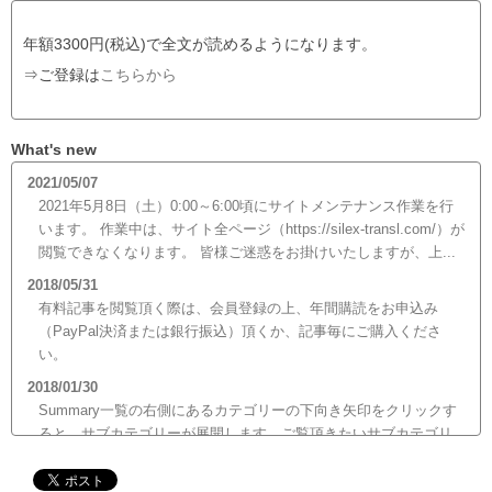
年額3300円(税込)で全文が読めるようになります。
⇒ご登録は
こちらから
What's new
2021/05/07
2021年5月8日（土）0:00～6:00頃にサイトメンテナンス作業を行
います。 作業中は、サイト全ページ（https://silex-transl.com/）が
閲覧できなくなります。 皆様ご迷惑をお掛けいたしますが、上...
2018/05/31
有料記事を閲覧頂く際は、会員登録の上、年間購読をお申込み
（PayPal決済または銀行振込）頂くか、記事毎にご購入くださ
い。
2018/01/30
Summary一覧の右側にあるカテゴリーの下向き矢印をクリックす
ると、サブカテゴリーが展開します。ご覧頂きたいサブカテゴリ
ーをクリックするとサブカテゴリー一覧から記事がご覧頂けま
す。どうぞご利用ください。