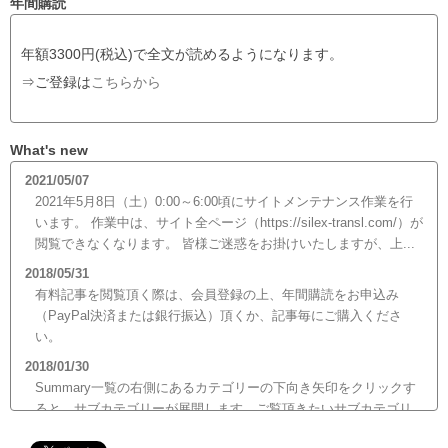
年間購読
年額3300円(税込)で全文が読めるようになります。
⇒ご登録は
こちらから
What's new
2021/05/07
2021年5月8日（土）0:00～6:00頃にサイトメンテナンス作業を行
います。 作業中は、サイト全ページ（https://silex-transl.com/）が
閲覧できなくなります。 皆様ご迷惑をお掛けいたしますが、上...
2018/05/31
有料記事を閲覧頂く際は、会員登録の上、年間購読をお申込み
（PayPal決済または銀行振込）頂くか、記事毎にご購入くださ
い。
2018/01/30
Summary一覧の右側にあるカテゴリーの下向き矢印をクリックす
ると、サブカテゴリーが展開します。ご覧頂きたいサブカテゴリ
ーをクリックするとサブカテゴリー一覧から記事がご覧頂けま