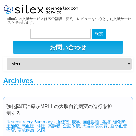
silex知の文献サービスは医学翻訳・要約・レビューを中心とした文献サービ
スを提供します。
検
索:
お問い合わせ
Archives
強化降圧治療がMRI上の大脳白質病変の進行を抑
制する
Neurosurgery Summary
-
脳梗塞
,
疫学
,
画像診断
,
萎縮
,
強化降
圧治療
,
高血圧
,
降圧
,
高齢者
,
全脳体積
,
大脳白質病変
,
脳小血管
病変
,
変成疾患
,
米国