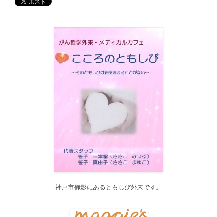
す。どうぞご利用ください。
2017/12/19
12月21日（木）22:00～翌22日（金）10:00頃にサイトメンテナン
ス作業を行います。 作業中は、サイト全ページ（https://silex-
transl.com/）が閲覧できなくなります。 皆様ご迷惑をお掛けい
た...
2017/11/01
11月1日をもって組織を合同会社に改め、Silex Press合同会社を設
立いたしました。
2017/05/31
Global Health Review
食は「地中海的」に?
を公開しました。
2017/05/25
サービス内容のページに「医の知の共有」を追加しました。
2017/04/04
2017年4月4日～9日迄カテゴリーの整理を行うため、一部カテゴリ
ーが表示されなくなります。ご迷惑をおかけしますが、何卒ご理
解いただけますようお願いいたします。
神戸市御影にあるともしび外来です。
2016/10/26
Neurosurgery Summary・Pituitary Summaryにおいて、分類を追加