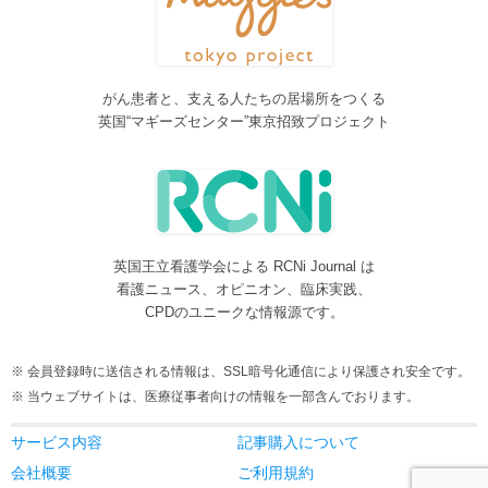
しました。各一覧の右側の「カテゴリー」をご覧ください。
2016/08/08
脳神経外科関連論文をエキスパートが海外誌から厳選し日本語で
紹介するNeurosurgery Summaryを公開しました。
がん患者と、支える人たちの居場所をつくる
2016/08/08
英国“マギーズセンター”東京招致プロジェクト
間脳下垂体を中心とした論文をエキスパートが海外誌から厳選し
日本語で紹介するPituitary Summaryを公開しました。
2016/08/08
更新情報をお知らせする無料メルマガサービスをはじめました。
2016/08/08
英国王立看護学会による RCNi Journal は
サイトをリニューアルしました
看護ニュース、オピニオン、臨床実践、
2016/07/04
CPDのユニークな情報源です。
事業内容に編集業を追加しました。電子書籍、各種報告書等の編
集も承ります。
会員登録時に送信される情報は、SSL暗号化通信により保護され安全です。
2016/05/24
当ウェブサイトは、医療従事者向けの情報を一部含んでおります。
当サービスが制作協力している理学療法および看護領域の海外ジ
ャーナルレビューがメディカルオンラインにて公開されました。
サービス内容
記事購入について
2016/05/15
会社概要
ご利用規約