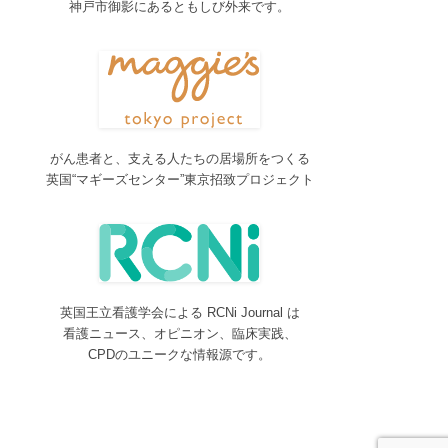
神戸市御影にあるともしび外来です。
2017/04/04
2017年4月4日～9日迄カテゴリーの整理を行うた
め、一部カテゴリーが表示されなくなります。ご迷
惑をおかけしますが、何卒ご理解いただけますよう
お願いいたします。
2016/10/26
がん患者と、支える人たちの居場所をつくる
Neurosurgery Summary・Pituitary Summaryにおい
英国“マギーズセンター”東京招致プロジェクト
て、分類を追加しました。各一覧の右側の「カテゴ
リー」をご覧ください。
2016/08/08
脳神経外科関連論文をエキスパートが海外誌から厳
選し日本語で紹介するNeurosurgery Summaryを公
開しました。
英国王立看護学会による RCNi Journal は
2016/08/08
看護ニュース、オピニオン、臨床実践、
間脳下垂体を中心とした論文をエキスパートが海外
CPDのユニークな情報源です。
誌から厳選し日本語で紹介するPituitary Summaryを
公開しました。
2016/08/08
更新情報をお知らせする無料メルマガサービスをは