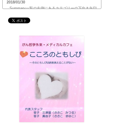
2018/01/30
Summary一覧の右側にあるカテゴリーの下向き矢印
をクリックすると、サブカテゴリーが展開します。
ご覧頂きたいサブカテゴリーをクリックするとサブ
カテゴリー一覧から記事がご覧頂けます。どうぞご
利用ください。
2017/12/19
12月21日（木）22:00～翌22日（金）10:00頃にサイ
トメンテナンス作業を行います。 作業中は、サイト
全ページ（https://silex-transl.com/）が閲覧できな
くなります。 皆様ご迷惑をお掛けいた...
2017/11/01
11月1日をもって組織を合同会社に改め、Silex
Press合同会社を設立いたしました。
2017/05/31
Global Health Review
食は「地中海的」に?
を公開
しました。
2017/05/25
サービス内容のページに「医の知の共有」を追加し
ました。