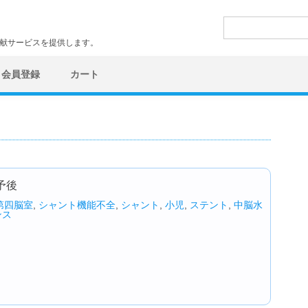
検
索:
文献サービスを提供します。
会員登録
カート
予後
第四脳室
,
シャント機能不全
,
シャント
,
小児
,
ステント
,
中脳水
ンス