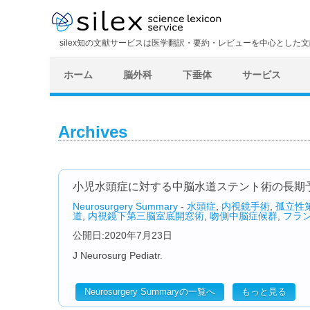
silex知の文献サービスは医学翻訳・要約・レビューを中心とした
ホーム
脳外科
下垂体
サービス
Archives
小児水頭症に対する中脳水道ステント術の長期
Neurosurgery Summary
-
水頭症
,
内視鏡手術
,
孤立性
道
,
内視鏡下第三脳室底開窓術
,
吻側中脳症候群
,
フラ
公開日:2020年7月23日
J Neurosurg Pediatr.
Neurosurgery Summaryの一覧へ
もっと見る