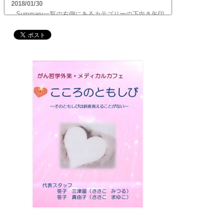
2018/01/30
Summary一覧の右側にあるカテゴリーの下向き矢印
をクリックすると、サブカテゴリーが展開します。
ご覧頂きたいサブカテゴリーをクリックするとサブ
カテゴリー一覧から記事がご覧頂けます。どうぞご
利用ください。
2017/12/19
12月21日（木）22:00～翌22日（金）10:00頃にサイ
トメンテナンス作業を行います。 作業中は、サイト
全ページ（https://silex-transl.com/）が閲覧できな
くなります。 皆様ご迷惑をお掛けいた...
2017/11/01
11月1日をもって組織を合同会社に改め、Silex
Press合同会社を設立いたしました。
2017/05/31
Global Health Review
食は「地中海的」に?
を公開
しました。
2017/05/25
サービス内容のページに「医の知の共有」を追加し
ました。