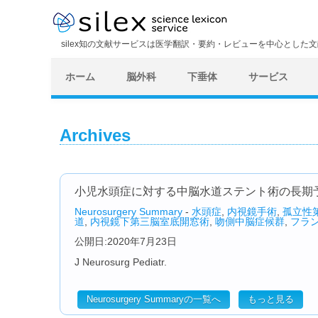
silex知の文献サービスは医学翻訳・要約・レビューを中心とした
ホーム
脳外科
下垂体
サービス
Archives
小児水頭症に対する中脳水道ステント術の長期
Neurosurgery Summary
-
水頭症
,
内視鏡手術
,
孤立性
道
,
内視鏡下第三脳室底開窓術
,
吻側中脳症候群
,
フラ
公開日:2020年7月23日
J Neurosurg Pediatr.
Neurosurgery Summaryの一覧へ
もっと見る