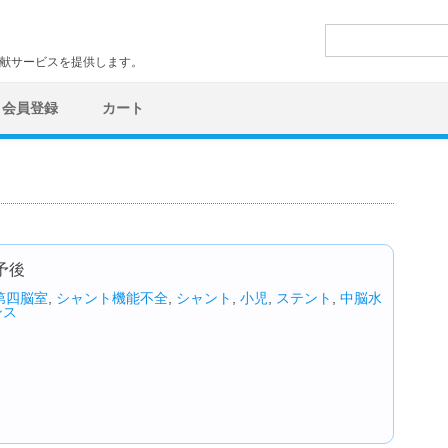
検
索:
文献サービスを提供します。
会員登録
カート
予後
第四脳室
,
シャント機能不全
,
シャント
,
小児
,
ステント
,
中脳水
ンス