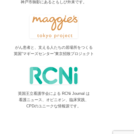
神戸市御影にあるともしび外来です。
2017/04/04
2017年4月4日～9日迄カテゴリーの整理を行うた
め、一部カテゴリーが表示されなくなります。ご迷
惑をおかけしますが、何卒ご理解いただけますよう
お願いいたします。
2016/10/26
がん患者と、支える人たちの居場所をつくる
Neurosurgery Summary・Pituitary Summaryにおい
英国“マギーズセンター”東京招致プロジェクト
て、分類を追加しました。各一覧の右側の「カテゴ
リー」をご覧ください。
2016/08/08
脳神経外科関連論文をエキスパートが海外誌から厳
選し日本語で紹介するNeurosurgery Summaryを公
開しました。
英国王立看護学会による RCNi Journal は
2016/08/08
看護ニュース、オピニオン、臨床実践、
間脳下垂体を中心とした論文をエキスパートが海外
CPDのユニークな情報源です。
誌から厳選し日本語で紹介するPituitary Summaryを
公開しました。
2016/08/08
更新情報をお知らせする無料メルマガサービスをは