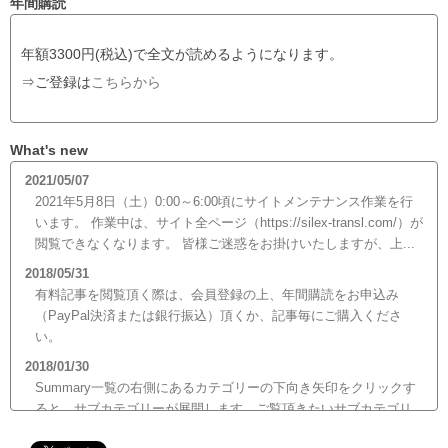
年間購読
年額3300円(税込)で全文が読めるようになります。
⇒ご登録は
こちらから
What's new
2021/05/07
2021年5月8日（土）0:00～6:00頃にサイトメンテナンス作業を行
います。 作業中は、サイト全ページ（https://silex-transl.com/）が
閲覧できなくなります。 皆様ご迷惑をお掛けいたしますが、上...
2018/05/31
有料記事を閲覧頂く際は、会員登録の上、年間購読をお申込み
（PayPal決済または銀行振込）頂くか、記事毎にご購入くださ
い。
2018/01/30
Summary一覧の右側にあるカテゴリーの下向き矢印をクリックす
ると、サブカテゴリーが展開します。ご覧頂きたいサブカテゴリ
ーをクリックするとサブカテゴリー一覧から記事がご覧頂けま