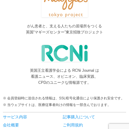
しました。各一覧の右側の「カテゴリー」をご覧ください。
2016/08/08
脳神経外科関連論文をエキスパートが海外誌から厳選し日本語で
紹介するNeurosurgery Summaryを公開しました。
がん患者と、支える人たちの居場所をつくる
2016/08/08
英国“マギーズセンター”東京招致プロジェクト
間脳下垂体を中心とした論文をエキスパートが海外誌から厳選し
日本語で紹介するPituitary Summaryを公開しました。
2016/08/08
更新情報をお知らせする無料メルマガサービスをはじめました。
2016/08/08
英国王立看護学会による RCNi Journal は
サイトをリニューアルしました
看護ニュース、オピニオン、臨床実践、
2016/07/04
CPDのユニークな情報源です。
事業内容に編集業を追加しました。電子書籍、各種報告書等の編
集も承ります。
会員登録時に送信される情報は、SSL暗号化通信により保護され安全です。
2016/05/24
当ウェブサイトは、医療従事者向けの情報を一部含んでおります。
当サービスが制作協力している理学療法および看護領域の海外ジ
ャーナルレビューがメディカルオンラインにて公開されました。
サービス内容
記事購入について
2016/05/15
会社概要
ご利用規約