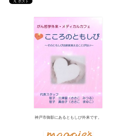
す。どうぞご利用ください。
2017/12/19
12月21日（木）22:00～翌22日（金）10:00頃にサイトメンテナン
ス作業を行います。 作業中は、サイト全ページ（https://silex-
transl.com/）が閲覧できなくなります。 皆様ご迷惑をお掛けい
た...
2017/11/01
11月1日をもって組織を合同会社に改め、Silex Press合同会社を設
立いたしました。
2017/05/31
Global Health Review
食は「地中海的」に?
を公開しました。
2017/05/25
サービス内容のページに「医の知の共有」を追加しました。
2017/04/04
2017年4月4日～9日迄カテゴリーの整理を行うため、一部カテゴリ
ーが表示されなくなります。ご迷惑をおかけしますが、何卒ご理
解いただけますようお願いいたします。
神戸市御影にあるともしび外来です。
2016/10/26
Neurosurgery Summary・Pituitary Summaryにおいて、分類を追加