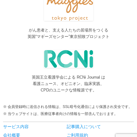
しました。各一覧の右側の「カテゴリー」をご覧ください。
2016/08/08
脳神経外科関連論文をエキスパートが海外誌から厳選し日本語で
紹介するNeurosurgery Summaryを公開しました。
がん患者と、支える人たちの居場所をつくる
2016/08/08
英国“マギーズセンター”東京招致プロジェクト
間脳下垂体を中心とした論文をエキスパートが海外誌から厳選し
日本語で紹介するPituitary Summaryを公開しました。
2016/08/08
更新情報をお知らせする無料メルマガサービスをはじめました。
2016/08/08
英国王立看護学会による RCNi Journal は
サイトをリニューアルしました
看護ニュース、オピニオン、臨床実践、
2016/07/04
CPDのユニークな情報源です。
事業内容に編集業を追加しました。電子書籍、各種報告書等の編
集も承ります。
会員登録時に送信される情報は、SSL暗号化通信により保護され安全です。
2016/05/24
当ウェブサイトは、医療従事者向けの情報を一部含んでおります。
当サービスが制作協力している理学療法および看護領域の海外ジ
ャーナルレビューがメディカルオンラインにて公開されました。
サービス内容
記事購入について
2016/05/15
会社概要
ご利用規約