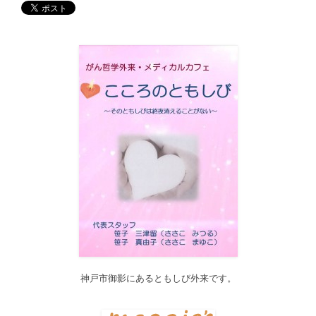
す。どうぞご利用ください。
2017/12/19
12月21日（木）22:00～翌22日（金）10:00頃にサイトメンテナン
ス作業を行います。 作業中は、サイト全ページ（https://silex-
transl.com/）が閲覧できなくなります。 皆様ご迷惑をお掛けい
た...
2017/11/01
11月1日をもって組織を合同会社に改め、Silex Press合同会社を設
立いたしました。
2017/05/31
Global Health Review
食は「地中海的」に?
を公開しました。
2017/05/25
サービス内容のページに「医の知の共有」を追加しました。
2017/04/04
2017年4月4日～9日迄カテゴリーの整理を行うため、一部カテゴリ
ーが表示されなくなります。ご迷惑をおかけしますが、何卒ご理
解いただけますようお願いいたします。
神戸市御影にあるともしび外来です。
2016/10/26
Neurosurgery Summary・Pituitary Summaryにおいて、分類を追加