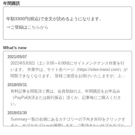
年間購読
年額3300円(税込)で全文が読めるようになります。
⇒ご登録は
こちらから
What's new
2021/05/07
2021年5月8日（土）0:00～6:00頃にサイトメンテナンス作業を行
います。 作業中は、サイト全ページ（https://silex-transl.com/）が
閲覧できなくなります。 皆様ご迷惑をお掛けいたしますが、上...
2018/05/31
有料記事を閲覧頂く際は、会員登録の上、年間購読をお申込み
（PayPal決済または銀行振込）頂くか、記事毎にご購入くださ
い。
2018/01/30
Summary一覧の右側にあるカテゴリーの下向き矢印をクリックす
ると、サブカテゴリーが展開します。ご覧頂きたいサブカテゴリ
ーをクリックするとサブカテゴリー一覧から記事がご覧頂けま