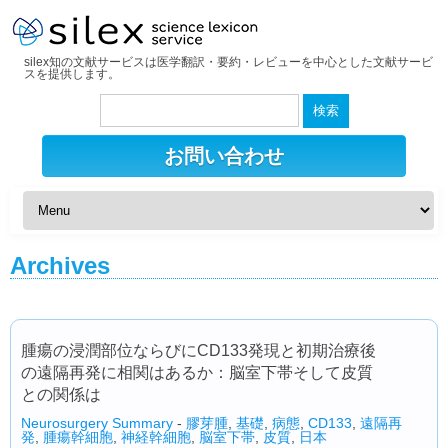
silex知の文献サービスは医学翻訳・要約・レビューを中心とした文献サービ
スを提供します。
検
索:
お問い合わせ
Archives
腫瘍の浸潤部位ならびにCD133発現と初期治療後
の遠隔再発に相関はあるか：脳室下帯そして皮質
との関係は
Neurosurgery Summary
-
膠芽腫
,
基礎
,
病態
,
CD133
,
遠隔再
発
,
腫瘍幹細胞
,
神経幹細胞
,
脳室下帯
,
皮質
,
日本