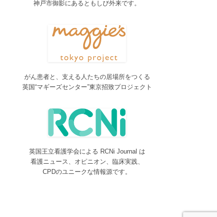
神戸市御影にあるともしび外来です。
2017/04/04
2017年4月4日～9日迄カテゴリーの整理を行うた
め、一部カテゴリーが表示されなくなります。ご迷
惑をおかけしますが、何卒ご理解いただけますよう
お願いいたします。
2016/10/26
がん患者と、支える人たちの居場所をつくる
Neurosurgery Summary・Pituitary Summaryにおい
英国“マギーズセンター”東京招致プロジェクト
て、分類を追加しました。各一覧の右側の「カテゴ
リー」をご覧ください。
2016/08/08
脳神経外科関連論文をエキスパートが海外誌から厳
選し日本語で紹介するNeurosurgery Summaryを公
開しました。
英国王立看護学会による RCNi Journal は
2016/08/08
看護ニュース、オピニオン、臨床実践、
間脳下垂体を中心とした論文をエキスパートが海外
CPDのユニークな情報源です。
誌から厳選し日本語で紹介するPituitary Summaryを
公開しました。
2016/08/08
更新情報をお知らせする無料メルマガサービスをは