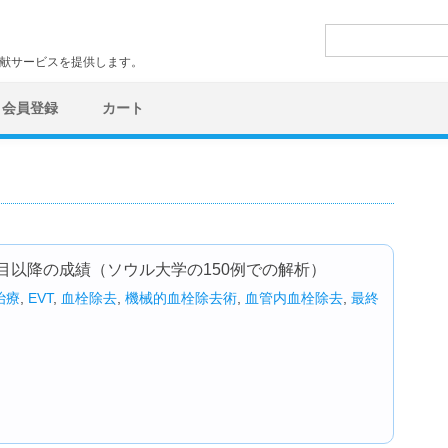
検
索:
文献サービスを提供します。
会員登録
カート
目以降の成績（ソウル大学の150例での解析）
治療
,
EVT
,
血栓除去
,
機械的血栓除去術
,
血管内血栓除去
,
最終