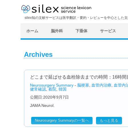
silex知の文献サービスは医学翻訳・要約・レビューを中心とした
ホーム
脳外科
下垂体
サービス
Archives
どこまで延ばせる血栓除去までの時間：16時間
Neurosurgery Summary
-
脳梗塞
,
血管内治療
,
血管内
健常確認
,
着院
,
韓国
公開日:2020年9月7日
JAMA Neurol.
Neurosurgery Summaryの一覧へ
もっと見る