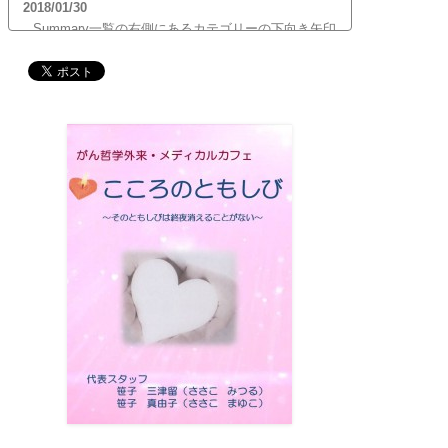
2018/01/30
Summary一覧の右側にあるカテゴリーの下向き矢印
をクリックすると、サブカテゴリーが展開します。
ご覧頂きたいサブカテゴリーをクリックするとサブ
カテゴリー一覧から記事がご覧頂けます。どうぞご
利用ください。
2017/12/19
12月21日（木）22:00～翌22日（金）10:00頃にサイ
トメンテナンス作業を行います。 作業中は、サイト
全ページ（https://silex-transl.com/）が閲覧できな
くなります。 皆様ご迷惑をお掛けいた...
2017/11/01
11月1日をもって組織を合同会社に改め、Silex
Press合同会社を設立いたしました。
2017/05/31
Global Health Review
食は「地中海的」に?
を公開
しました。
2017/05/25
サービス内容のページに「医の知の共有」を追加し
ました。