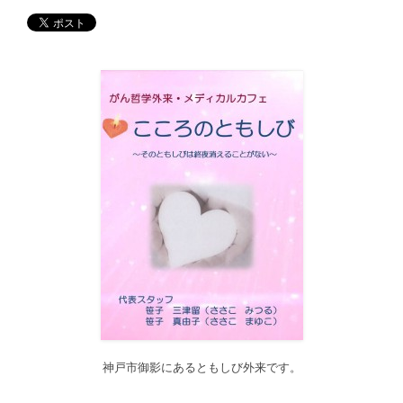
ーをクリックするとサブカテゴリー一覧から記事がご覧頂けま
す。どうぞご利用ください。
2017/12/19
12月21日（木）22:00～翌22日（金）10:00頃にサイトメンテナン
ス作業を行います。 作業中は、サイト全ページ（https://silex-
transl.com/）が閲覧できなくなります。 皆様ご迷惑をお掛けい
た...
2017/11/01
11月1日をもって組織を合同会社に改め、Silex Press合同会社を設
立いたしました。
2017/05/31
Global Health Review
食は「地中海的」に?
を公開しました。
2017/05/25
サービス内容のページに「医の知の共有」を追加しました。
2017/04/04
2017年4月4日～9日迄カテゴリーの整理を行うため、一部カテゴリ
ーが表示されなくなります。ご迷惑をおかけしますが、何卒ご理
解いただけますようお願いいたします。
神戸市御影にあるともしび外来です。
2016/10/26