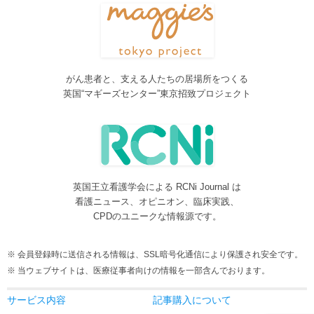
Neurosurgery Summary・Pituitary Summaryにおいて、分類を追加
しました。各一覧の右側の「カテゴリー」をご覧ください。
2016/08/08
脳神経外科関連論文をエキスパートが海外誌から厳選し日本語で
紹介するNeurosurgery Summaryを公開しました。
がん患者と、支える人たちの居場所をつくる
2016/08/08
英国“マギーズセンター”東京招致プロジェクト
間脳下垂体を中心とした論文をエキスパートが海外誌から厳選し
日本語で紹介するPituitary Summaryを公開しました。
2016/08/08
更新情報をお知らせする無料メルマガサービスをはじめました。
2016/08/08
英国王立看護学会による RCNi Journal は
サイトをリニューアルしました
看護ニュース、オピニオン、臨床実践、
2016/07/04
CPDのユニークな情報源です。
事業内容に編集業を追加しました。電子書籍、各種報告書等の編
集も承ります。
会員登録時に送信される情報は、SSL暗号化通信により保護され安全です。
2016/05/24
当ウェブサイトは、医療従事者向けの情報を一部含んでおります。
当サービスが制作協力している理学療法および看護領域の海外ジ
ャーナルレビューがメディカルオンラインにて公開されました。
サービス内容
記事購入について