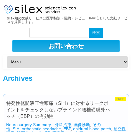
silex知の文献サービスは医学翻訳・要約・レビューを中心とした文献サービ
スを提供します。
検
索:
お問い合わせ
Archives
FREE
特発性低髄液圧性頭痛（SIH）に対するリークポ
イントをチェックしないブラインド腰椎硬膜外パ
ッチ（EBP）の有効性
Neurosurgery Summary
-
外科治療
,
画像診断
,
その
他
,
SIH
,
orthostatic headache
,
EBP
,
epidural blood patch
,
起立性