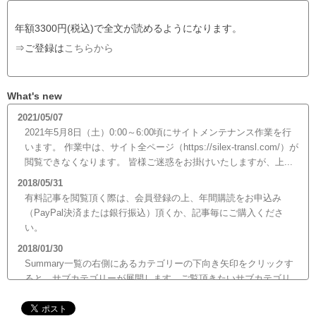
年額3300円(税込)で全文が読めるようになります。
⇒ご登録は
こちらから
What's new
2021/05/07
2021年5月8日（土）0:00～6:00頃にサイトメンテナンス作業を行
います。 作業中は、サイト全ページ（https://silex-transl.com/）が
閲覧できなくなります。 皆様ご迷惑をお掛けいたしますが、上...
2018/05/31
有料記事を閲覧頂く際は、会員登録の上、年間購読をお申込み
（PayPal決済または銀行振込）頂くか、記事毎にご購入くださ
い。
2018/01/30
Summary一覧の右側にあるカテゴリーの下向き矢印をクリックす
ると、サブカテゴリーが展開します。ご覧頂きたいサブカテゴリ
ーをクリックするとサブカテゴリー一覧から記事がご覧頂けま
す。どうぞご利用ください。