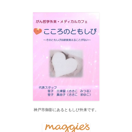
2017/12/19
12月21日（木）22:00～翌22日（金）10:00頃にサイトメンテナン
ス作業を行います。 作業中は、サイト全ページ（https://silex-
transl.com/）が閲覧できなくなります。 皆様ご迷惑をお掛けい
た...
2017/11/01
11月1日をもって組織を合同会社に改め、Silex Press合同会社を設
立いたしました。
2017/05/31
Global Health Review
食は「地中海的」に?
を公開しました。
2017/05/25
サービス内容のページに「医の知の共有」を追加しました。
2017/04/04
2017年4月4日～9日迄カテゴリーの整理を行うため、一部カテゴリ
ーが表示されなくなります。ご迷惑をおかけしますが、何卒ご理
解いただけますようお願いいたします。
神戸市御影にあるともしび外来です。
2016/10/26
Neurosurgery Summary・Pituitary Summaryにおいて、分類を追加
しました。各一覧の右側の「カテゴリー」をご覧ください。