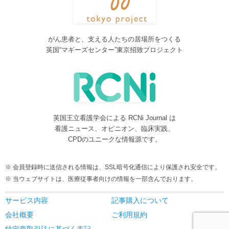
2016/08/08
脳神経外科関連論文をエキスパートが海外誌から厳選し日本語で
紹介するNeurosurgery Summaryを公開しました。
がん患者と、支える人たちの居場所をつくる
2016/08/08
英国“マギーズセンター”東京招致プロジェクト
間脳下垂体を中心とした論文をエキスパートが海外誌から厳選し
日本語で紹介するPituitary Summaryを公開しました。
2016/08/08
更新情報をお知らせする無料メルマガサービスをはじめました。
2016/08/08
英国王立看護学会による RCNi Journal は
サイトをリニューアルしました
看護ニュース、オピニオン、臨床実践、
2016/07/04
CPDのユニークな情報源です。
事業内容に編集業を追加しました。電子書籍、各種報告書等の編
集も承ります。
会員登録時に送信される情報は、SSL暗号化通信により保護され安全です。
2016/05/24
当ウェブサイトは、医療従事者向けの情報を一部含んでおります。
当サービスが制作協力している理学療法および看護領域の海外ジ
ャーナルレビューがメディカルオンラインにて公開されました。
サービス内容
記事購入について
2016/05/15
会社概要
ご利用規約
当サービスが制作協力している理学療法および看護領域の海外ジ
特定商取引法に基づく表記