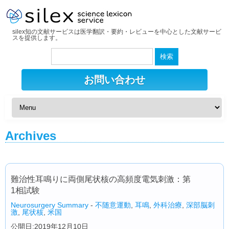
silex知の文献サービスは医学翻訳・要約・レビューを中心とした文献サービ
スを提供します。
検
索:
お問い合わせ
Archives
難治性耳鳴りに両側尾状核の高頻度電気刺激：第
1相試験
Neurosurgery Summary
-
不随意運動
,
耳鳴
,
外科治療
,
深部脳刺
激
,
尾状核
,
米国
公開日:2019年12月10日